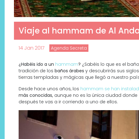
Viaje al hammam de Al Anda
14 Jan 2017
Agenda Secreta
¿Habéis ido a un
hammam
?
¿Sabéis lo que es el baño
tradición de los
baños árabes
y descubrirás sus siglos
tierras templadas y mágicas que llegó a nuestro país
Desde hace unos años, los
hammam se han instalad
Descubre cómo la cosmética
más conocidas,
aunque no es la única ciudad donde 
profesional va desde las
después te vas a ir corriendo a uno de ellos.
cabinas a tu rutina diaria