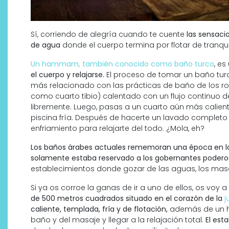
Sí, corriendo de alegría cuando te cuente
las sensaci
de agua
donde el cuerpo termina por flotar de tranquil
Un hammam, también conocido como baño turco
, e
el cuerpo y relajarse.
El proceso de tomar un baño tu
más relacionado con las prácticas de baño de los r
como cuarto tibio) calentado con un flujo continuo de
libremente. Luego, pasas a un cuarto aún más calient
piscina fría. Después de hacerte un lavado completo 
¿Qué revelan las zapatillas
enfriamiento para relajarte del todo. ¿Mola, eh?
de Alexia Putellas para Nike
Los baños árabes actuales rememoran una época en la q
sobre la nueva era del
solamente estaba reservado a los gobernantes podero
objeto-artista?
establecimientos donde gozar de las aguas, los masaj
Si ya os corroe la ganas de ir a uno de ellos, os voy
de 500 metros cuadrados situado en el corazón de la
j
caliente, templada, fría y de flotación,
además de un ha
baño y del masaje y llegar a la relajación total.
El est