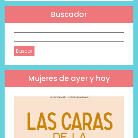
Buscador
Buscar:
Mujeres de ayer y hoy