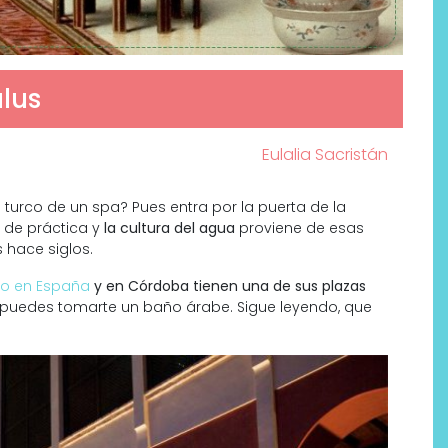
lus
Eulalia Sacristán
 turco de un spa? Pues entra por la puerta de la
 de práctica y
la cultura del agua
proviene de esas
 hace siglos.
o en España
y en Córdoba tienen una de sus plazas
Por qué los bálsamos de CBD
puedes tomarte un baño árabe. Sigue leyendo, que
tópico se han convertido en
uno de los productos de
bienestar más buscados