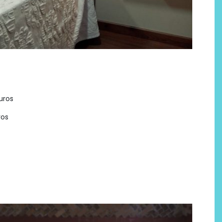
uros
ros