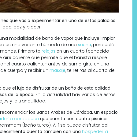
ones que vas a experimentar en uno de estos palacios
idad, paz y placer.
s una modalidad de
baño de vapor que incluye limpiar
rco es una variante húmeda de una
sauna
, pero está
omanos. Primero te
relajas
en un cuarto (conocido
 aire caliente que permite que el bañista respire
e -el cuarto caliente- antes de sumergirte en una
de cuerpo y recibir un
masaje
, te retiras al cuarto de
Labeau Organic continúa
apostando por la cosmética
ue el lujo de disfrutar de un baño de esta calidad
del bienestar
sos de la época.
En la actualidad hay varios de estos
es y la tranquilidad.
 a recomendar los
Baños Árabes de Córdoba,
un espacio
udería cordobesa
que cuenta con cuatro piscinas:
mmam (baño turco). Allí se puede disfrutar del
ablecimiento cuenta también con una
hospedería