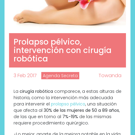
Prolapso pélvico,
intervención con cirugía
robótica
3 Feb 2017
Towanda
Agenda Secreta
La
cirugía robótica
comparece, a estas alturas de
historia, como la intervención más adecuada
para intervenir el
prolapso pélvico
, una situación
que afecta al
30% de las mujeres de 50 a 89 años
,
de las que en torno al
7%-19%
de las mismas
requiere procedimiento quirúrgico.
¿Lo mejor, aparte de la mejora notable en la vida