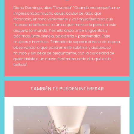
Diana Domingo, alias "Towanda": " Cuando era pequeña me
impresionaba mucho aquel locutor de radio que
reconocía, en tono vehemente y voz aguardentosa, que
“buscar la belleza es lo único que merece la pena en este
asqueroso mundo. Y en ello ando. Entre ungüentos y
pócimas. Entre ciencia, palabrería y parafernalia. Entre
mujeres y hombres. Tratando de separar el heno de la paja,
observando lo que pasa en este sublime y asqueroso
mundo y sin dejar de preguntarme, con la curiosidad de
quien asiste a un nuevo fenómeno cada día, qué es la
belleza".
TAMBIÉN TE PUEDEN INTERESAR