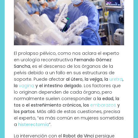
El prolapso pélvico, como nos aclara el experto
en urología reconstructiva
Fernando Gómez
Sancha
, es el descenso de los órganos de la
pelvis debido a un fallo en sus estructuras de
soporte. Puede afectar
al útero, la vejiga, la
uretra
,
la
vagina
y el intestino delgado.
Los factores que
lo originan dependen de cada órgano, pero
normalmente suelen corresponder a
la edad, la
tos o el estreñimiento crónicos, los
embarazos
y
los partos
. Más allá de estas cuestiones, precisa
el experto, “es más común en mujeres sometidas
a
histerectomía
”.
La intervención con el
Robot da Vinci
persigue