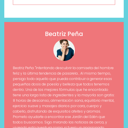
Beatriz Peña
Beatriz Peña: "Intentando descubrir la camiseta del hombre
feliz y la última tendencia de pasarela... Al mismo tiempo,
persigo todo aquello que pueda contribuir a generar esas
pequeñas dosis de poesía y belleza que todos tenemos
dentro. Una de las mejores fórmulas que he encontrado
tiene una larga lista de ingredientes y la mayoría son gratis:
8 horas de descanso, alimentación sana, equilibrio mental,
ejercicio suave y masajes diarios por cara, cuerpo y
cabello, disfrutando de exquisitos afeites y aromas.
Prometo ayudarte a encontrar ese Jardín del Edén que
todos buscamos. Sigo mirando las noticias de cerca, y
viviendo esta aventura como si fuera un apasionado