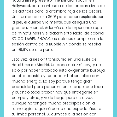
Natura Bissé
presentó
The Mindful Touch
en
Hollywood
, como antesala de los preparativos de
las actrices para la alfombra roja de los
Oscars.
Un ritual de belleza 360º para hacer
resplandecer
la piel, el cuerpo y la mente
, que asegura una
gran paz mental. Además de la experiencia spa
de mindfullness y el tratamiento facial de cabina
3D COLLAGEN SHOCK, las actrices completaron la
sesión dentro de la
Bubble Air,
donde se respira
un 99,9% de aire puro.
Esta vez, la sesión transcurrió en una suite del
Hotel Urso de Madrid
. Un poco actriz sí soy, y no
sólo por haber probado esta oxigenante burbuja
en otra ocasión, y reconocer haber salido con
mucha energía. Lo soy porque tengo gran
capacidad para ponerme en el papel que toca
y cuando toca probar, hay que entregarse en
cuerpo y alma, y yo lo hago. pero esta vez,
aunque no tengas mucha predisposición la
tecnología te guiará como una espada láser a
tu limbo personal. Sucumbes a la sesión con