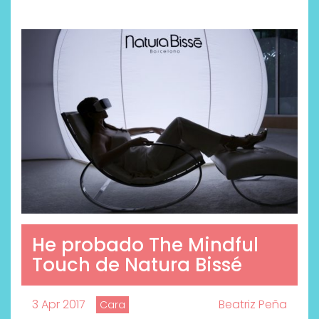
He probado The Mindful
Touch de Natura Bissé
3 Apr 2017
Beatriz Peña
Cara