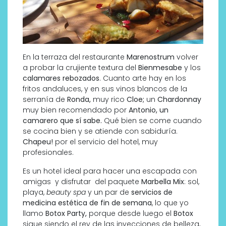
En la terraza del restaurante
Marenostrum
volver
a probar la crujiente textura del
Bienmesabe
y los
calamares rebozados
. Cuanto arte hay en los
fritos andaluces, y en sus vinos blancos de la
serranía de
Ronda,
muy rico
Cloe;
un
Chardonnay
muy bien recomendado por
Antonio, un
camarero que sí sabe.
Qué bien se come cuando
se cocina bien y se atiende con sabiduría.
Chapeu!
por el servicio del hotel, muy
profesionales.
Es un hotel ideal para hacer una escapada con
amigas y disfrutar del paquete
Marbella Mix
: sol,
playa,
beauty spa
y un par de
servicios de
medicina estética de fin de semana
, lo que yo
llamo
Botox Party,
porque desde luego el
Botox
sigue siendo el rey de las inyecciones de belleza,