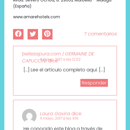
(España)
www.amarehotels.com
7 comentarios
bellezapura.com | GERMAINE DE
11 mayo, 2017 a las 12:02
CAPUCCINI
dice:
[…] Lee el artículo completo aquí. […]
Responder
Laura Gavira
dice:
11 mayo, 2017 a las 9:19
He conocido este blog a través de