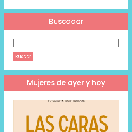
Buscador
Buscar:
Mujeres de ayer y hoy