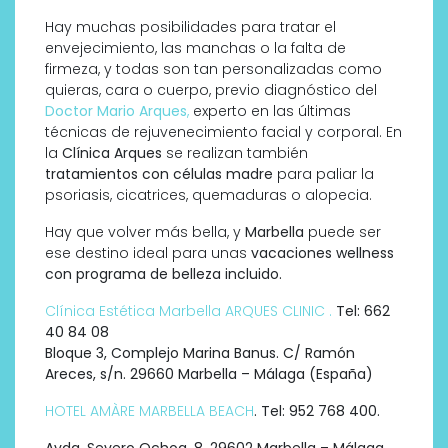
Hay muchas posibilidades para tratar el
envejecimiento, las manchas o la falta de
firmeza, y todas son tan personalizadas como
quieras, cara o cuerpo, previo diagnóstico del
Doctor Mario Arques
,
experto en las últimas
técnicas de rejuvenecimiento facial y corporal. En
la
Clínica Arques
se realizan también
tratamientos con células madre
para paliar la
psoriasis, cicatrices, quemaduras o alopecia.
Hay que volver más bella, y
Marbella
puede ser
ese destino ideal para unas
vacaciones wellness
con programa de belleza incluido.
Clínica Estética Marbella ARQUES CLINIC .
Tel: 662
40 84 08
Bloque 3, Complejo Marina Banus. C/ Ramón
Areces, s/n. 29660 Marbella – Málaga (España)
HOTEL AMÀRE MARBELLA BEACH
. Tel: 952 768 400.
Avda. Severo Ochoa, 8. 29602 Marbella – Málaga