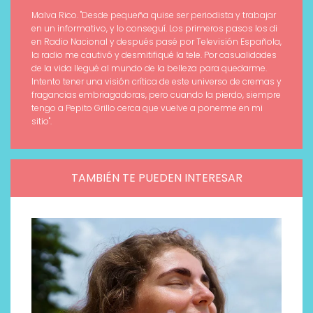
Malva Rico. "Desde pequeña quise ser periodista y trabajar
en un informativo, y lo conseguí. Los primeros pasos los di
en Radio Nacional y después pasé por Televisión Española,
la radio me cautivó y desmitifiqué la tele. Por casualidades
de la vida llegué al mundo de la belleza para quedarme.
Intento tener una visión crítica de este universo de cremas y
fragancias embriagadoras, pero cuando la pierdo, siempre
tengo a Pepito Grillo cerca que vuelve a ponerme en mi
sitio".
TAMBIÉN TE PUEDEN INTERESAR