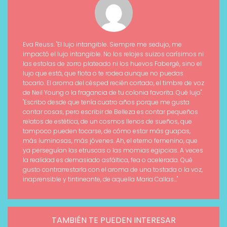
Eva Reuss. "El lujo intangible. Siempre me sedujo, me
impactó el lujo intangible. No los relojes suizos carísimos ni
las estolas de zorro plateado ni los huevos Fabergé, sino el
lujo que está, que flota o te rodea aunque no puedas
tocarlo. El aroma del césped recién cortado, el timbre de voz
de Neil Young o la fragancia de tu colonia favorita. Qué lujo".
"Escribo desde que tenía cuatro años porque me gusta
contar cosas, pero escribir de Belleza es contar pequeños
relatos de estética, de un cosmos llenos de sueños, que
tampoco pueden tocarse, de cómo estar más guapas,
más luminosas, más jóvenes. Ah, el eterno femenino, que
ya perseguían las etruscas o las momias egipcias. A veces
la realidad es demasiado asfáltica, fea o acelerada. Qué
gusto contrarrestarla con el aroma de una tostada o la voz,
inaprensible y tintineante, de aquella Maria Callas..."
TAMBIÉN TE PUEDEN INTERESAR