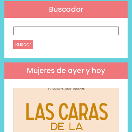
Buscador
Buscar:
Mujeres de ayer y hoy