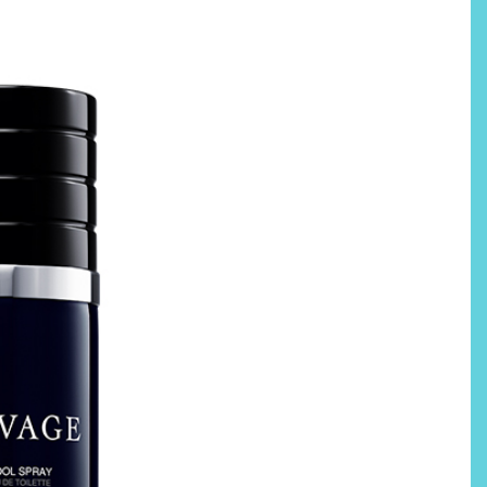
Por qué los bálsamos de CBD
tópico se han convertido en
uno de los productos de
bienestar más buscados