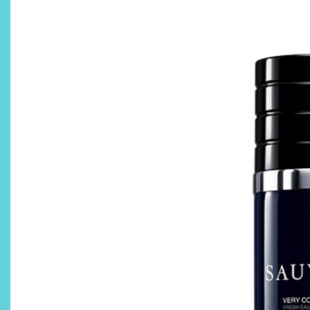
Descubre cómo la cosmética
profesional va desde las
cabinas a tu rutina diaria