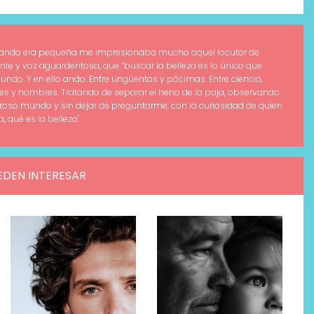
Cuando era pequeña me impresionaba mucho aquel locutor de
te y voz aguardentosa, que “buscar la belleza es lo único que
do. Y en ello ando. Entre ungüentos y pócimas. Entre ciencia,
eres y hombres. Tratando de separar el heno de la paja, observando
roso mundo y sin dejar de preguntarme, con la curiosidad de quien
 qué es la belleza".
EDEN INTERESAR