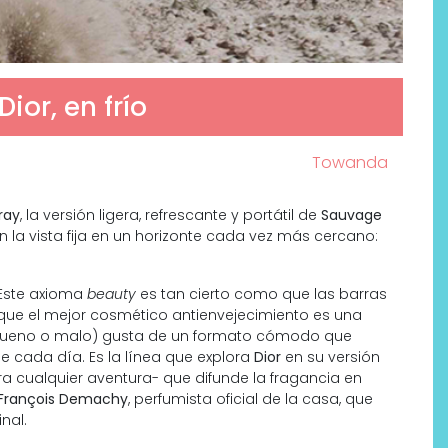
or, en frío
Towanda
ray
, la versión ligera, refrescante y portátil de
Sauvage
la vista fija en un horizonte cada vez más cercano:
 Este axioma
beauty
es tan cierto como que las barras
 que el mejor cosmético antienvejecimiento es una
, bueno o malo) gusta de un formato cómodo que
cada día. Es la línea que explora
Dior
en su versión
ra cualquier aventura- que difunde la fragancia en
François Demachy
, perfumista oficial de la casa, que
inal.