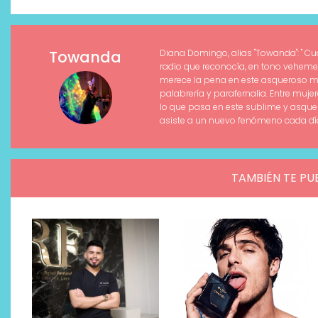
Towanda
Diana Domingo, alias "Towanda": " 
radio que reconocía, en tono vehemen
merece la pena en este asqueroso mun
palabrería y parafernalia. Entre muj
lo que pasa en este sublime y asque
asiste a un nuevo fenómeno cada día,
TAMBIÉN TE PU