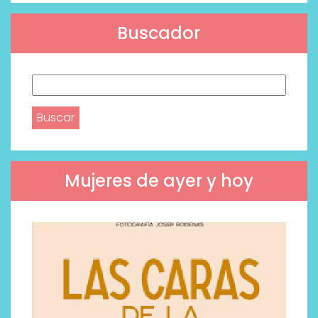
Buscador
Buscar:
Mujeres de ayer y hoy