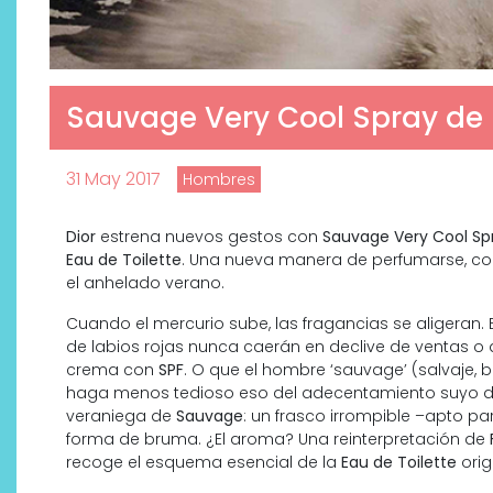
Sauvage Very Cool Spray de Di
31 May 2017
Hombres
Dior
estrena nuevos gestos con
Sauvage Very Cool Sp
Eau de Toilette
. Una nueva manera de perfumarse, con 
el anhelado verano.
Cuando el mercurio sube, las fragancias se aligeran.
de labios rojas nunca caerán en declive de ventas o
crema con
SPF
. O que el hombre ‘sauvage’ (salvaje
haga menos tedioso eso del adecentamiento suyo de 
veraniega de
Sauvage
: un frasco irrompible –apto pa
forma de bruma. ¿El aroma? Una reinterpretación de
recoge el esquema esencial de la
Eau de Toilette
orig