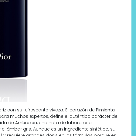
riz con su refrescante viveza. El corazón de
Pimienta
ara muchos expertos, define el auténtico carácter de
ida de A
mbroxan
, una nota de laboratorio
el ámbar gris. Aunque es un ingrediente sintético, su
o) y requiere grandes dosis en las fórmulas porque es