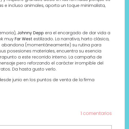
s e incluso animales, aporta un toque minimalista,
memoria),
Johnny Depp
era el encargado de dar vida a
ook muy
Far West
estilizado. La narrativa, harto clásica,
bre abandona (momentáneamente) su rutina para
sus posesiones materiales, encuentra su esencia
trapunto a este recorrido interno. La campaña de
ensaje pero reforzando el carácter irrompible del
ratos. Da hasta gusto verlo.
Labeau Organic continúa
apostando por la cosmética
esde junio en los puntos de venta de la firma
del bienestar
1 comentarios