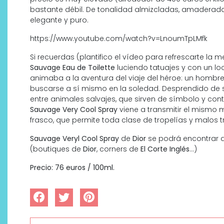
bastante débil. De tonalidad almizcladas, amaderada
elegante y puro.
https://www.youtube.com/watch?v=LnoumTpLMfk
Si recuerdas (plantifico el vídeo para refrescarte la 
Sauvage Eau de Toilette
luciendo tatuajes y con un l
animaba a la aventura del viaje del héroe: un hom
buscarse a sí mismo en la soledad. Desprendido de 
entre animales salvajes, que sirven de símbolo y con
Sauvage Very Cool Spray
viene a transmitir el mismo m
frasco, que permite toda clase de tropelías y malos t
¿Qué revelan las zapatillas
de Alexia Putellas para Nike
Sauvage Veryl Cool Spray
de
Dior
se podrá encontrar d
sobre la nueva era del
(boutiques de
Dior
, corners de
El Corte Inglés
…)
objeto-artista?
Precio: 76 euros / 100ml.