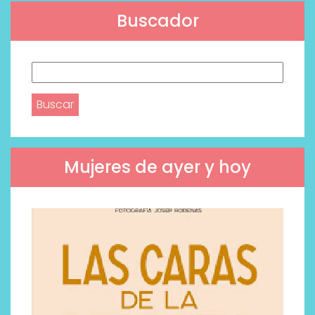
Buscador
Buscar:
Mujeres de ayer y hoy