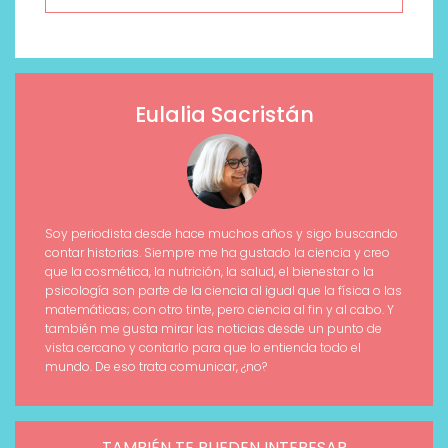
Eulalia Sacristán
Soy periodista desde hace muchos años y sigo buscando
contar historias. Siempre me ha gustado la ciencia y creo
que la cosmética, la nutrición, la salud, el bienestar o la
psicología son parte de la ciencia al igual que la física o las
matemáticas; con otro tinte, pero ciencia al fin y al cabo. Y
también me gusta mirar las noticias desde un punto de
vista cercano y contarlo para que lo entienda todo el
mundo. De eso trata comunicar, ¿no?
TAMBIÉN TE PUEDEN INTERESAR