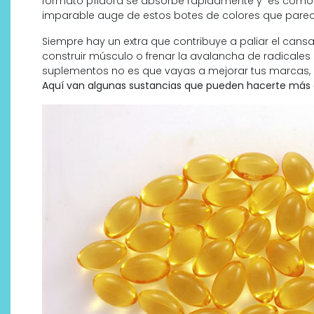
formato píldora se absorbe rápidamente y es cómodo y 
imparable auge de estos botes de colores que pare
Siempre hay un extra que contribuye a paliar el cansan
construir músculo o frenar la avalancha de radicales l
suplementos no es que vayas a mejorar tus marcas, p
Aquí van algunas sustancias que pueden hacerte más g
Descubre cómo la cosmética
profesional va desde las
cabinas a tu rutina diaria