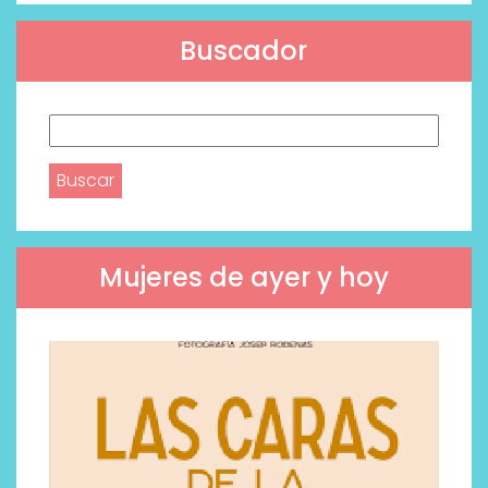
Buscador
Buscar:
Mujeres de ayer y hoy