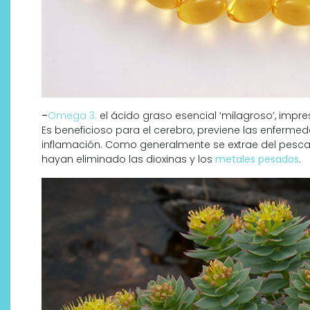
–
Omega 3:
el ácido graso esencial ‘milagroso’, impr
Es beneficioso para el cerebro, previene las enferme
inflamación. Como generalmente se extrae del pescado
hayan eliminado las dioxinas y los
metales pesados
.