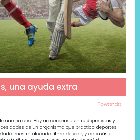
s, una ayuda extra
Towanda
 año en año. Hay un consenso entre
deportistas y
s necesidades de un organismo que practica deportes
ada dado nuestro alocado ritmo de vida, y además el