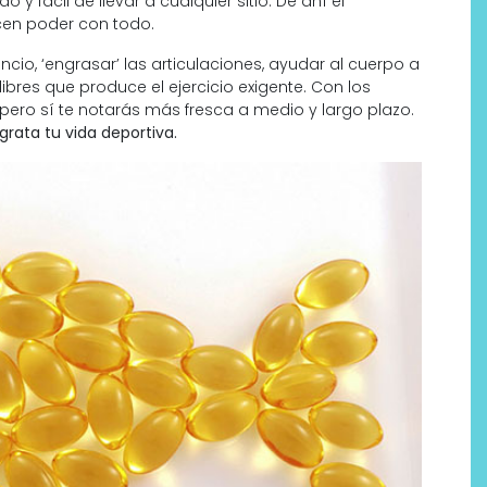
fácil de llevar a cualquier sitio. De ahí el
cen poder con todo.
cio, ‘engrasar’ las articulaciones, ayudar al cuerpo a
ibres que produce el ejercicio exigente. Con los
ero sí te notarás más fresca a medio y largo plazo.
rata tu vida deportiva.
Por qué los bálsamos de CBD
tópico se han convertido en
uno de los productos de
bienestar más buscados