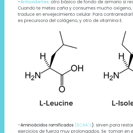
–
Antioxidantes
: otro básico de fondo de armario si re
Cuando te metes caña y consumes mucho oxígeno, se 
traduce en envejecimiento celular. Para contrarrest
es precursora del colágeno, y otro de vitamina E.
–
Aminoácidos ramificados
(BCAA´s
)
: sirven para res
ejercicios de fuerza muy prolongados. Se toman en es