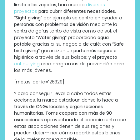
limita a los zapatos
, han creado
diversos
proyectos
para cubrir diferentes necesidades
.
“Sight giving”
por ejemplo se centra en ayudar a
personas con problemas de visión
mediante la
venta de gafas tanto de vista como de sol; el
proyecto
“Water giving”
proporciona
agua
potable
gracias a su negocio de café; con
“Safe
birth giving”
garantizan un
parto más seguro e
higiénico
a través de sus bolsos; y el
proyecto
antibullying
crea programas de prevención para
los más jóvenes.
[metaslider id=126329]
Y para conseguir llevar a cabo todos estas
acciones, la marca estadounidense lo hace
a
través de ONGs locales y organizaciones
humanitarias
.
Toms
coopera con más de 90
asociaciones
aprovechando el conocimiento que
estas asociaciones tienen de sus regiones y
pueden determinar cómo repartir estos bienes
de la mejor manera posible.