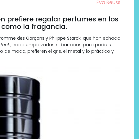
Eva Reuss
en prefiere regalar perfumes en los
o como la fragancia.
 Comme des Garçons y Philippe Starck,
que han echado
 tech
, nada empolvadas ni barrocas para padres
e moda, prefieren el gris, el metal y lo práctico y
Por qué los bálsamos de CBD
tópico se han convertido en
uno de los productos de
bienestar más buscados