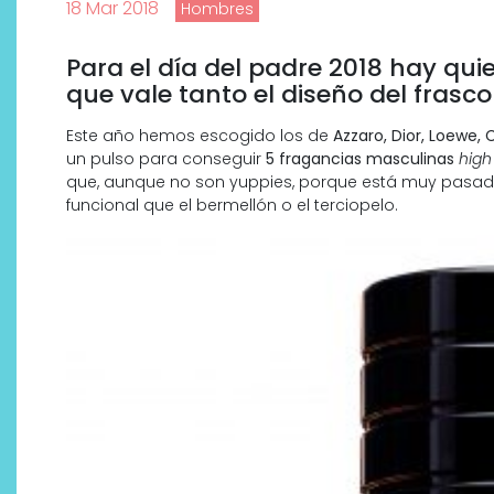
18 Mar 2018
Hombres
Para el día del padre 2018 hay qui
que vale tanto el diseño del frasc
Este año hemos escogido los de
Azzaro, Dior, Loewe,
un pulso para conseguir
5 fragancias masculinas
high
que, aunque no son yuppies, porque está muy pasado d
funcional que el bermellón o el terciopelo.
Descubre cómo la cosmética
profesional va desde las
cabinas a tu rutina diaria