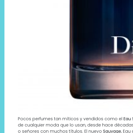
¿Qué revelan las zapatillas
de Alexia Putellas para Nike
sobre la nueva era del
objeto-artista?
Pocos perfumes tan míticos y vendidos como el
Eau 
de cualquier moda que lo usan, desde hace décadas, 
o señores con muchos títulos. El nuevo
Sauvage
, Eau