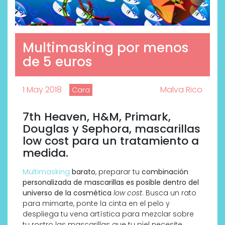
Multimasking por menos
de 5 euros
1 May 2018
Malva Rico
Cara
7th Heaven, H&M, Primark,
Douglas y Sephora, mascarillas
low cost para un tratamiento a
medida.
Multimasking
barato
, preparar tu
combinación
personalizada de mascarillas es posible dentro del
universo de la cosmética
low cost
. Busca un rato
para mimarte, ponte la cinta en el pelo y
despliega tu vena artística para mezclar sobre
tu rostro las mascarillas que tu piel necesite.