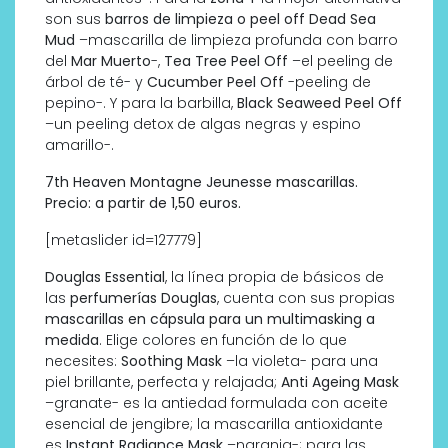
son sus
barros de limpieza o peel off
Dead Sea
Mud
–mascarilla de limpieza profunda con barro
del
Mar Muerto
-,
Tea Tree Peel Off
–el peeling de
árbol de té- y
Cucumber Peel Off
-peeling de
pepino-. Y para la barbilla,
Black Seaweed Peel Off
–un peeling detox de algas negras y espino
amarillo-.
7th Heaven Montagne Jeunesse mascarillas.
Precio: a partir de 1,50 euros.
[metaslider id=127779]
Douglas Essential
, la línea propia de básicos de
las
perfumerías Douglas
, cuenta con sus propias
mascarillas en cápsula para un multimasking a
medida
. Elige colores en función de lo que
necesites:
Soothing Mask
–la violeta- para una
piel brillante, perfecta y relajada;
Anti Ageing Mask
–granate- es la antiedad formulada con aceite
esencial de jengibre; la mascarilla antioxidante
es
Instant Radiance Mask
–naranja-; para las