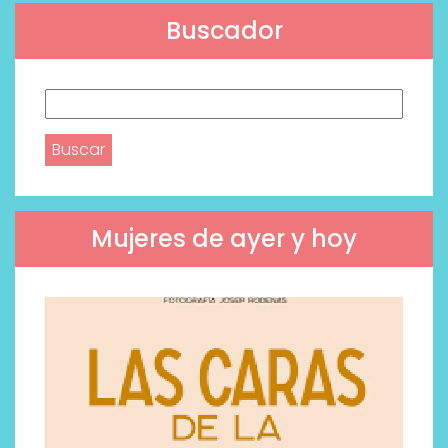
Buscador
Buscar:
Mujeres de ayer y hoy