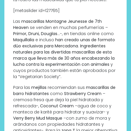
[metaslider id=127765]
Las
mascarillas Montagne Jeunesse de 7th
Heaven
se venden en muchas perfumerías –
Primor, Druni, Douglas
…-, en tiendas online como
Maquillalia
e incluso
han creado unas de formato
dúo exclusivas para Mercadona
.
Ingredientes
naturales para las divertidas mascarillas de esta
marca que lleva más de 30 años encabezando la
lucha contra la experimentación con animales
y
cuyos productos también están aprobados por
la “Vegetarian Society”.
Para las
mejillas
recomiendan sus
mascarillas de
barro hidratantes
como
Strawberry Cream
–
cremosa fresa que deja la piel hidratada y
refrescada-,
Coconut Cream
–agua de coco y
manteca de karité para hidratar y suavizar- y
Verry Berry Mud Masque
–con zumo de mora y
arándanos con propiedades hidratantes y
antioxidantes-. Para la
zona T
la mejor alternativa