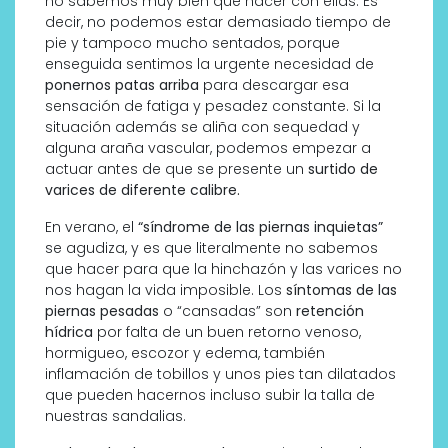
no sabemos muy bien que hacer con ellas. Es
decir, no podemos estar demasiado tiempo de
pie y tampoco mucho sentados, porque
enseguida sentimos la urgente necesidad de
ponernos patas arriba
para descargar esa
sensación de fatiga y pesadez constante. Si la
situación además se aliña con sequedad y
alguna araña vascular, podemos empezar a
actuar antes de que se presente un
surtido de
varices de diferente calibre.
En verano, el
“síndrome de las piernas inquietas”
se agudiza, y es que literalmente no sabemos
que hacer para que la hinchazón y las varices no
nos hagan la vida imposible. Los
síntomas de las
piernas pesadas
o “cansadas” son
retención
hídrica
por falta de un buen retorno venoso,
hormigueo, escozor y edema, también
inflamación de tobillos y unos pies tan dilatados
que pueden hacernos incluso subir la talla de
nuestras sandalias.