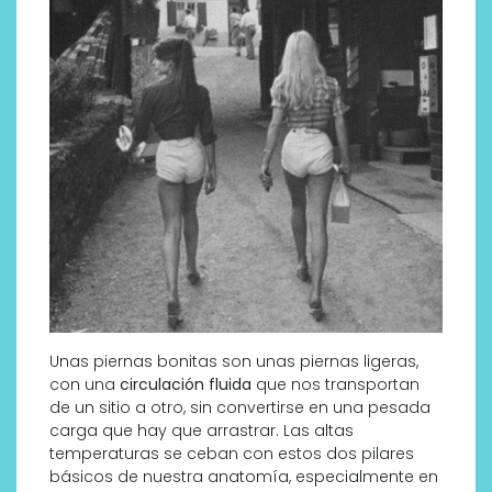
Unas piernas bonitas son unas piernas ligeras,
con una
circulación fluida
que nos transportan
de un sitio a otro, sin convertirse en una pesada
carga que hay que arrastrar. Las altas
temperaturas se ceban con estos dos pilares
básicos de nuestra anatomía, especialmente en