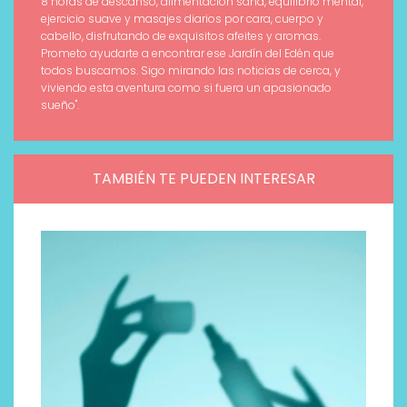
8 horas de descanso, alimentación sana, equilibrio mental,
ejercicio suave y masajes diarios por cara, cuerpo y
cabello, disfrutando de exquisitos afeites y aromas.
Prometo ayudarte a encontrar ese Jardín del Edén que
todos buscamos. Sigo mirando las noticias de cerca, y
viviendo esta aventura como si fuera un apasionado
sueño".
TAMBIÉN TE PUEDEN INTERESAR