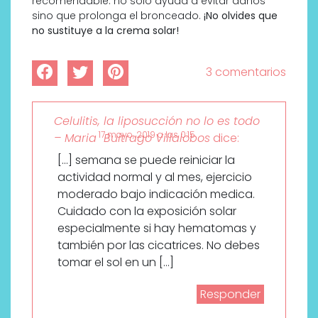
recomendable: no sólo ayuda a evitar daños
sino que prolonga el bronceado.
¡No olvides que
no sustituye a la crema solar!
3 comentarios
Celulitis, la liposucción no lo es todo
17 mayo, 2019 a las 0:15
– Maria Buitrago Villalobos
dice:
[…] semana se puede reiniciar la
actividad normal y al mes, ejercicio
moderado bajo indicación medica.
Cuidado con la exposición solar
especialmente si hay hematomas y
también por las cicatrices. No debes
tomar el sol en un […]
Responder