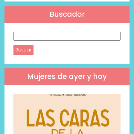
Buscador
Buscar:
Mujeres de ayer y hoy