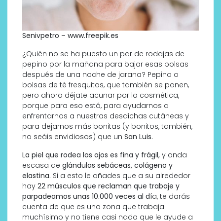
Senivpetro – www.freepik.es
¿Quién no se ha puesto un par de rodajas de
pepino por la mañana para bajar esas bolsas
después de una noche de jarana? Pepino o
bolsas de té fresquitas, que también se ponen,
pero ahora déjate acunar por la cosmética,
porque para eso está, para ayudarnos a
enfrentarnos a nuestras desdichas cutáneas y
para dejarnos más bonitas (y bonitos, también,
no seáis envidiosos) que un
San Luis.
La piel que rodea los ojos es fina y frágil,
y anda
escasa de
glándulas sebáceas, colágeno y
elastina.
Si a esto le añades que a su alrededor
hay
22 músculos que reclaman que trabaje y
parpadeamos unas 10.000 veces al dí
a, te darás
cuenta de que es una zona que trabaja
muchísimo y no tiene casi nada que le ayude a