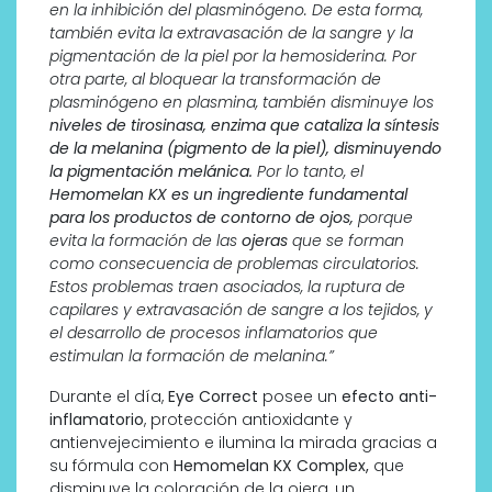
en la inhibición del plasminógeno. De esta forma,
también evita la extravasación de la sangre y la
pigmentación de la piel por la hemosiderina. Por
otra parte, al bloquear la transformación de
plasminógeno en plasmina, también disminuye los
niveles de tirosinasa, enzima que cataliza la síntesis
de la melanina (pigmento de la piel), disminuyendo
la pigmentación melánica.
Por lo tanto, el
Hemomelan KX es un ingrediente fundamental
para los productos de contorno de ojos,
porque
evita la formación de las
ojeras
que se forman
como consecuencia de problemas circulatorios.
Estos problemas traen asociados, la ruptura de
capilares y extravasación de sangre a los tejidos, y
el desarrollo de procesos inflamatorios que
estimulan la formación de melanina.”
Durante el día,
Eye Correct
posee un
efecto anti-
inflamatorio
, protección antioxidante y
antienvejecimiento e ilumina la mirada gracias a
su fórmula con
Hemomelan KX Complex,
que
disminuye la coloración de la ojera, un