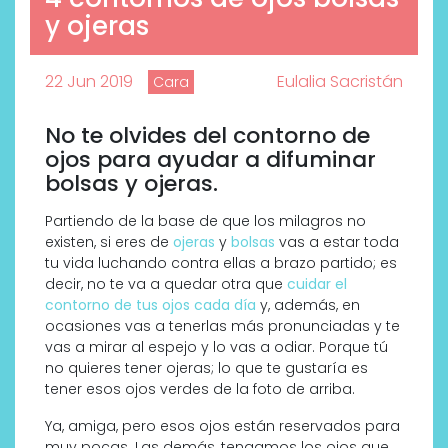
y ojeras
22 Jun 2019
Eulalia Sacristán
Cara
No te olvides del contorno de
ojos para ayudar a difuminar
bolsas y ojeras.
Partiendo de la base de que los milagros no
existen, si eres de
ojeras
y
bolsas
vas a estar toda
tu vida luchando contra ellas a brazo partido; es
decir, no te va a quedar otra que
cuidar el
contorno de tus ojos cada día
y, además, en
ocasiones vas a tenerlas más pronunciadas y te
vas a mirar al espejo y lo vas a odiar. Porque tú
no quieres tener ojeras; lo que te gustaría es
tener esos ojos verdes de la foto de arriba.
Ya, amiga, pero esos ojos están reservados para
muy pocas. Las demás, tengamos los ojos que