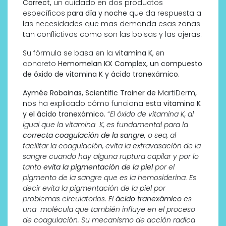
Correct,
un cuidado en dos productos
específicos
para día y noche
que da respuesta a
las necesidades que mas demanda esas zonas
tan conflictivas como son las bolsas y las ojeras.
Su fórmula se basa en la
vitamina K
, en
concreto
Hemomelan KX Complex, un compuesto
de óxido de vitamina K y ácido tranexámico.
Aymée Robainas, Scientific Trainer de
MartiDerm
,
nos ha explicado cómo funciona esta
vitamina K
y el ácido tranexámico.
“
El óxido de vitamina K, al
igual que la vitamina K, es fundamental para la
correcta coagulación de la sangre,
o sea, al
facilitar la coagulación, evita la extravasación de la
sangre cuando hay alguna ruptura capilar y por lo
tanto
evita la pigmentación de la piel
por el
pigmento de la sangre que es la hemosiderina. Es
decir evita la pigmentación de la piel por
problemas circulatorios.
El
ácido tranexámico
es
una molécula que también influye en el proceso
de coagulación. Su mecanismo de acción radica