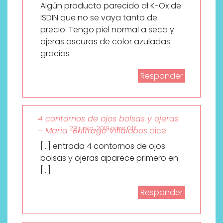
Algún producto parecido al K-Ox de
ISDIN que no se vaya tanto de
precio. Tengo piel normal a seca y
ojeras oscuras de color azuladas
gracias
Responder
4 contornos de ojos bolsas y ojeras
22 junio, 2019 a las 0:17
– Maria Buitrago Villalobos
dice:
[…] entrada 4 contornos de ojos
bolsas y ojeras aparece primero en
[…]
Responder