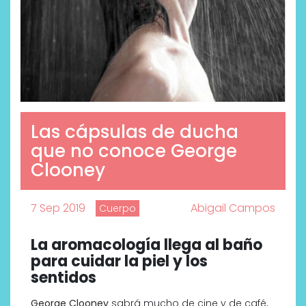
Las cápsulas de ducha
que no conoce George
Clooney
7 Sep 2019
Abigail Campos
Cuerpo
La aromacología llega al baño
para cuidar la piel y los
sentidos
George Clooney
sabrá mucho de cine y de café,