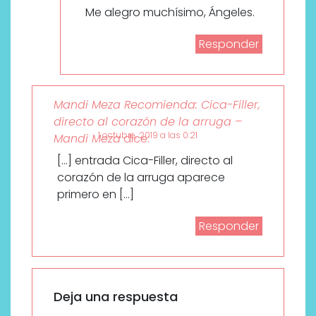
Me alegro muchísimo, Ángeles.
Responder
Mandi Meza Recomienda: Cica-Filler,
directo al corazón de la arruga –
1 octubre, 2019 a las 0:21
Mandi Meza
dice:
[…] entrada Cica-Filler, directo al
corazón de la arruga aparece
primero en […]
Responder
Deja una respuesta