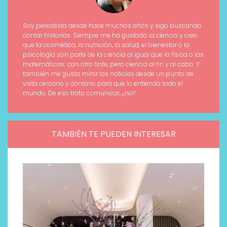
Soy periodista desde hace muchos años y sigo buscando
contar historias. Siempre me ha gustado la ciencia y creo
que la cosmética, la nutrición, la salud, el bienestar o la
psicología son parte de la ciencia al igual que la física o las
matemáticas; con otro tinte, pero ciencia al fin y al cabo. Y
también me gusta mirar las noticias desde un punto de
vista cercano y contarlo para que lo entienda todo el
mundo. De eso trata comunicar, ¿no?
TAMBIÉN TE PUEDEN INTERESAR