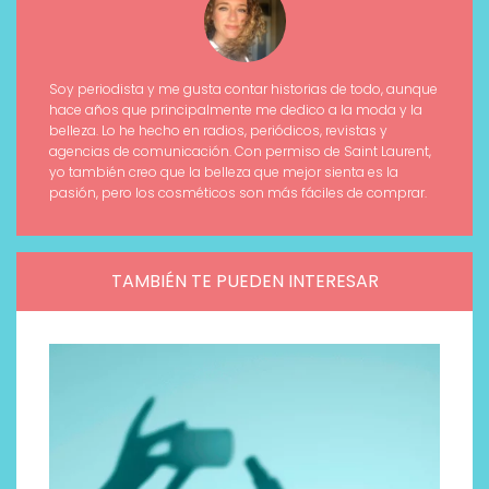
Soy periodista y me gusta contar historias de todo, aunque
hace años que principalmente me dedico a la moda y la
belleza. Lo he hecho en radios, periódicos, revistas y
agencias de comunicación. Con permiso de Saint Laurent,
yo también creo que la belleza que mejor sienta es la
pasión, pero los cosméticos son más fáciles de comprar.
TAMBIÉN TE PUEDEN INTERESAR