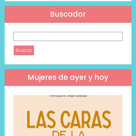
Buscador
Buscar:
Mujeres de ayer y hoy