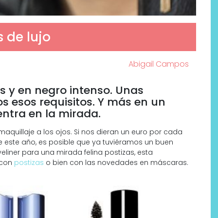
 de lujo
Abigail Campos
s y en negro intenso. Unas
s esos requisitos. Y más en un
entra en la mirada.
aquillaje a los ojos. Si nos dieran un euro por cada
este año, es posible que ya tuviéramos un buen
Por qué los bálsamos de CBD
yeliner para una mirada felina postizas, esta
tópico se han convertido en
 con
postizas
o bien con las novedades en máscaras.
uno de los productos de
bienestar más buscados