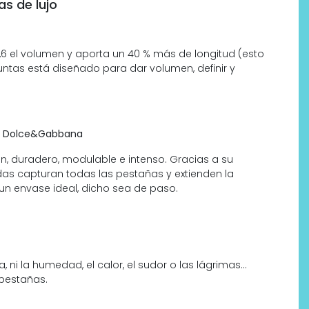
s de lujo
6 el volumen y aporta un 40 % más de longitud (esto
puntas está diseñado para dar volumen, definir y
e
Dolce&Gabbana
 duradero, modulable e intenso. Gracias a su
Labeau Organic continúa
rdas capturan todas las pestañas y extienden la
apostando por la cosmética
un envase ideal, dicho sea de paso.
del bienestar
 ni la humedad, el calor, el sudor o las lágrimas…
 pestañas.