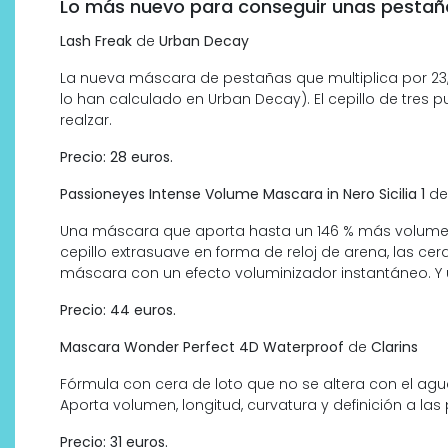
Lo más nuevo para conseguir unas pestaña
Lash Freak
de
Urban Decay
La nueva máscara de pestañas que multiplica por 23,
lo han calculado en Urban Decay). El cepillo de tres 
realzar.
Precio: 28 euros.
Passioneyes Intense Volume Mascara in Nero Sicilia 1
d
Una máscara que aporta hasta un 146 % más volumen,
¿Qué revelan las zapatillas
cepillo extrasuave en forma de reloj de arena, las ce
de Alexia Putellas para Nike
máscara con un efecto voluminizador instantáneo. Y 
sobre la nueva era del
Precio: 44 euros.
objeto-artista?
Mascara Wonder Perfect 4D Waterproof
de
Clarins
Fórmula con cera de loto que no se altera con el agua,
Aporta volumen, longitud, curvatura y definición a las
Precio: 31 euros.