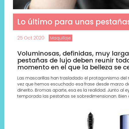
Lo último para unas pestañas
25 Oct 2020
Maquillaje
Voluminosas, definidas, muy larga
pestañas de lujo deben reunir todo
momento en el que la belleza se c
Las mascarillas han trasladado el protagonismo del m
vez que hemos escuchado esa frase desde marzo de 
Descubre cómo la cosmética
dinerito. Bromas aparte, esa es la realidad. Junto al e
profesional va desde las
temporada las pestañas se sobredimensionan. Bien
cabinas a tu rutina diaria