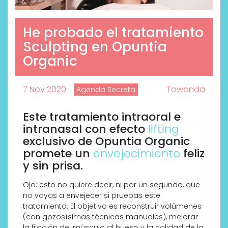
He probado el tratamiento
Sculpting en Opuntia
Organic
7 Nov 2020
Towanda
Agenda Secreta
Este tratamiento intraoral e
intranasal con efecto
lifting
exclusivo de Opuntia Organic
promete un
envejecimiento
feliz
y sin prisa.
Ojo: esto no quiere decir, ni por un segundo, que
no vayas a envejecer si pruebas este
tratamiento. El objetivo es reconstruir volúmenes
(con gozosísimas técnicas manuales), mejorar
la fijación del músculo al hueso y la calidad de la