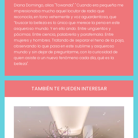
Diana Domingo, alias "Towanda": " Cuando era pequeña me
impresionaba mucho aquel locutor de radio que
reconocía, en tono vehemente y voz aguardentosa, que
“buscar la belleza es lo único que merece la pena en este
asqueroso mundo. Y en ello ando. Entre ungüentos y
pócimas. Entre ciencia, palabrería y parafernalia. Entre
mujeres y hombres. Tratando de separar el heno de la paja,
observando lo que pasa en este sublime y asqueroso
mundo y sin dejar de preguntarme, con la curiosidad de
quien asiste a un nuevo fenómeno cada día, qué es la
belleza".
TAMBIÉN TE PUEDEN INTERESAR