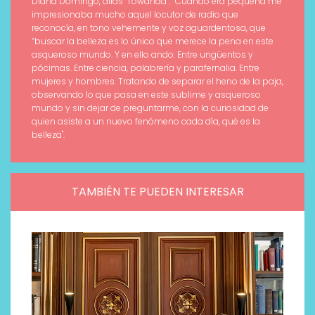
Diana Domingo, alias "Towanda": " Cuando era pequeña me
impresionaba mucho aquel locutor de radio que
reconocía, en tono vehemente y voz aguardentosa, que
“buscar la belleza es lo único que merece la pena en este
asqueroso mundo. Y en ello ando. Entre ungüentos y
pócimas. Entre ciencia, palabrería y parafernalia. Entre
mujeres y hombres. Tratando de separar el heno de la paja,
observando lo que pasa en este sublime y asqueroso
mundo y sin dejar de preguntarme, con la curiosidad de
quien asiste a un nuevo fenómeno cada día, qué es la
belleza".
TAMBIÉN TE PUEDEN INTERESAR