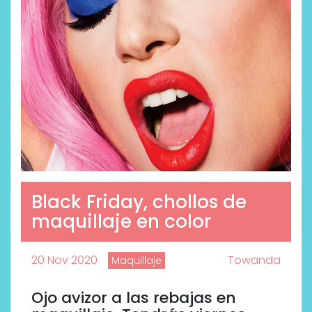
Black Friday, chollos de
maquillaje en color
20 Nov 2020
Towanda
Maquillaje
Ojo avizor a las rebajas en