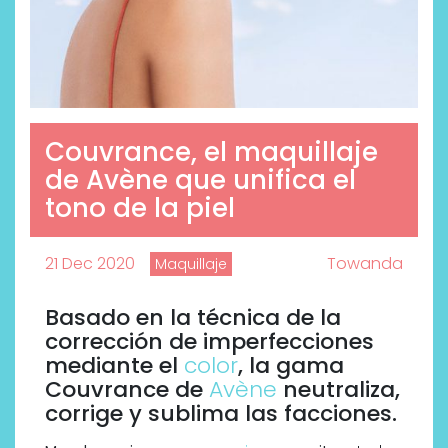
Couvrance, el maquillaje
de Avène que unifica el
tono de la piel
21 Dec 2020
Towanda
Maquillaje
Basado en la técnica de la
corrección de imperfecciones
mediante el
color
, la gama
Couvrance de
Avène
neutraliza,
corrige y sublima las facciones.