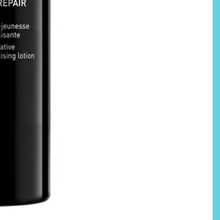
Labeau Organic continúa
apostando por la cosmética
del bienestar