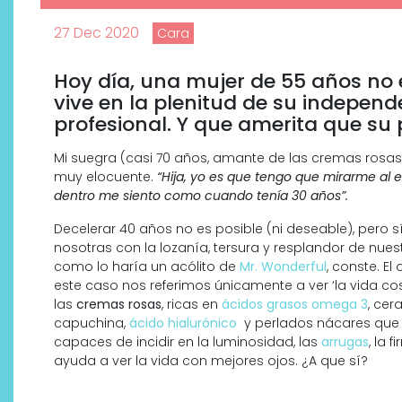
27 Dec 2020
Cara
Hoy día, una mujer de 55 años no 
vive en la plenitud de su independ
profesional. Y que amerita que su p
Mi suegra (casi 70 años, amante de las cremas rosas
muy elocuente.
“Hija, yo es que tengo que mirarme al 
dentro me siento como cuando tenía 30 años”.
Decelerar 40 años no es posible (ni deseable), pero
nosotras con la lozanía, tersura y resplandor de nues
como lo haría un acólito de
Mr. Wonderful
, conste. E
Descubre cómo la cosmética
este caso nos referimos únicamente a ver ‘la vida c
profesional va desde las
las
cremas rosas
, ricas en
ácidos grasos omega 3
, cer
cabinas a tu rutina diaria
capuchina,
ácido hialurónico
y perlados nácares que 
capaces de incidir en la luminosidad, las
arrugas
, la 
ayuda a ver la vida con mejores ojos. ¿A que sí?