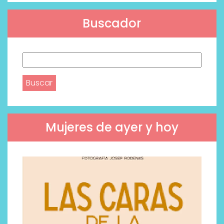
Buscador
Buscar:
Mujeres de ayer y hoy