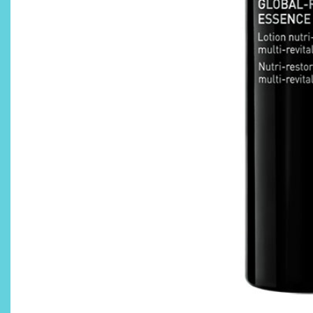
¿Qué revelan las zapatillas
de Alexia Putellas para Nike
sobre la nueva era del
objeto-artista?