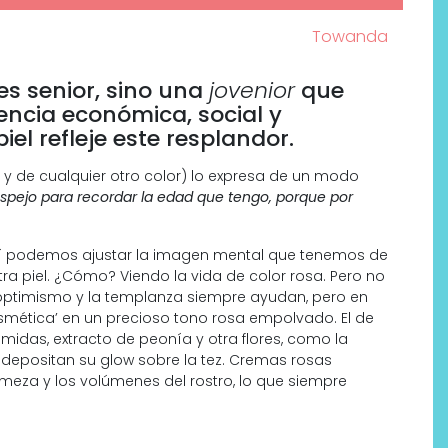
Towanda
es senior, sino una
jovenior
que
encia económica, social y
iel refleje este resplandor.
 y de cualquier otro color) lo expresa de un modo
espejo para recordar la edad que tengo, porque por
 sí podemos ajustar la imagen mental que tenemos de
tra piel. ¿Cómo? Viendo la vida de color rosa. Pero no
l optimismo y la templanza siempre ayudan, pero en
Por qué los bálsamos de CBD
osmética’ en un precioso tono rosa empolvado. El de
tópico se han convertido en
amidas, extracto de peonía y otra flores, como la
uno de los productos de
depositan su glow sobre la tez. Cremas rosas
bienestar más buscados
firmeza y los volúmenes del rostro, lo que siempre