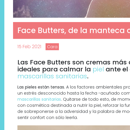
Face Butters, de la manteca c
15 Feb 2021
Cara
Las Face Butters son cremas más d
ideales para calmar la
piel
ante el 
mascarillas sanitarias
.
Las pieles están tensas.
A los factores ambientales pro
un estrés desconocido hasta la fecha -acuñado co
mascarillas sanitarias
. Quitarse de todo esto, de mome
con cosmética destinada a nutrir la piel, reforzar la f
de sobreponerse a la adversidad y la palabra de m
sentir confort con sólo leerla.