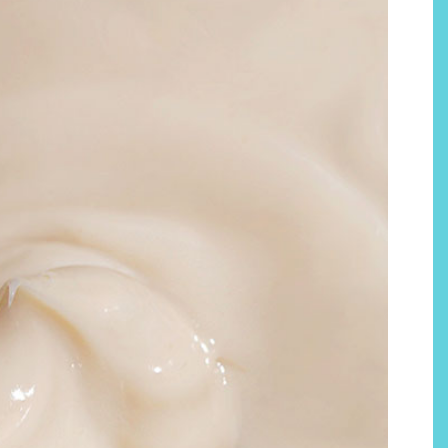
Por qué los bálsamos de CBD
tópico se han convertido en
uno de los productos de
bienestar más buscados