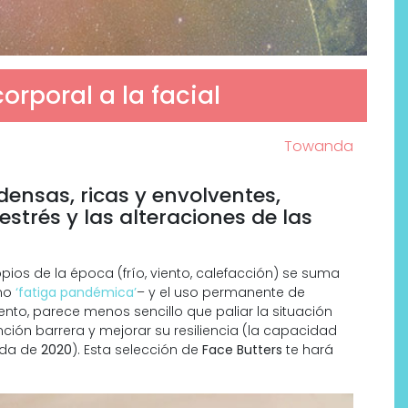
orporal a la facial
Towanda
ensas, ricas y envolventes,
estrés y las alteraciones de las
pios de la época (frío, viento, calefacción) se suma
mo
‘fatiga pandémica’
– y el uso permanente de
nto, parece menos sencillo que paliar la situación
unción barrera y mejorar su resiliencia (la capacidad
oda de
2020
). Esta selección de
Face Butters
te hará