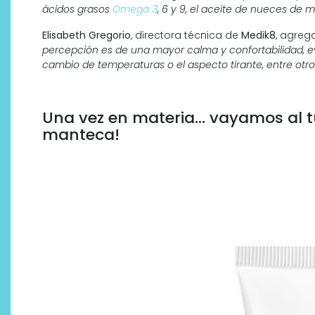
ácidos grasos
Omega 3
, 6 y 9, el aceite de nueces de 
Elisabeth Gregorio
, directora técnica de
Medik8
, agreg
percepción es de una mayor calma y confortabilidad, evi
cambio de temperaturas o el aspecto tirante, entre otro
¿Qué revelan las zapatillas
de Alexia Putellas para Nike
sobre la nueva era del
Una vez en materia… vayamos al tur
objeto-artista?
manteca!