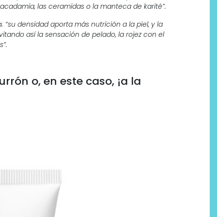
macadamia, las ceramidas o la manteca de karité”.
a:
“su densidad aporta más nutrición a la piel, y la
tando así la sensación de pelado, la rojez con el
s”.
Labeau Organic continúa
apostando por la cosmética
del bienestar
rón o, en este caso, ¡a la