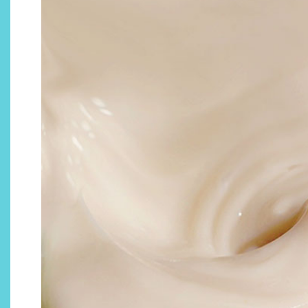
Descubre cómo la cosmética
profesional va desde las
cabinas a tu rutina diaria