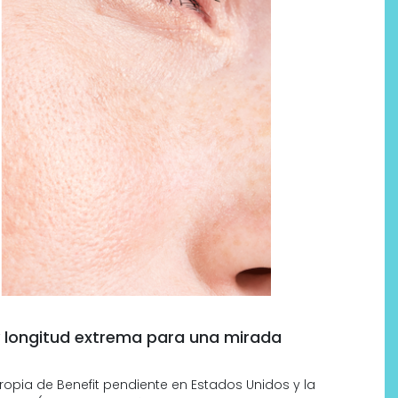
Labeau Organic continúa
apostando por la cosmética
del bienestar
 y longitud extrema para una mirada
pia de Benefit pendiente en Estados Unidos y la