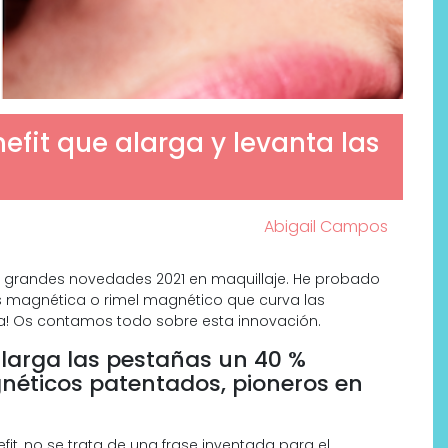
fit que alarga y levanta las
Abigail Campos
 grandes novedades 2021 en maquillaje. He probado
s magnética o rimel magnético que curva las
Por qué los bálsamos de CBD
na! Os contamos todo sobre esta innovación.
tópico se han convertido en
uno de los productos de
larga las pestañas un 40 %
bienestar más buscados
gnéticos patentados, pioneros en
t, no se trata de una frase inventada para el