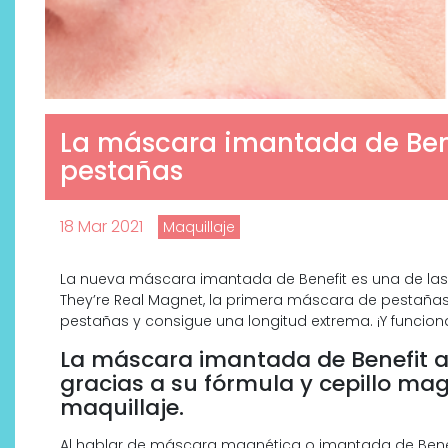
La máscara imantada de Bene
pestañas
18 Mar 2021
Maquillaje
La nueva máscara imantada de Benefit es una de las
They’re Real Magnet, la primera máscara de pestaña
Descubre cómo la cosmética
pestañas y consigue una longitud extrema. ¡Y funcio
profesional va desde las
cabinas a tu rutina diaria
La máscara imantada de Benefit a
gracias a su fórmula y cepillo ma
maquillaje.
Al hablar de máscara magnética o imantada de Benefi