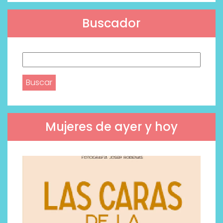
Buscador
Buscar:
Mujeres de ayer y hoy