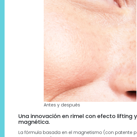
¿Qué revelan las zapatillas
de Alexia Putellas para Nike
sobre la nueva era del
objeto-artista?
Antes y después
Una innovación en rimel con efecto lifting
magnética.
La fórmula basada en el magnetismo (con patente pro