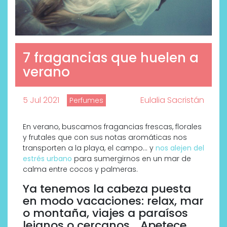
7 fragancias que huelen a
verano
5 Jul 2021
Eulalia Sacristán
Perfumes
En verano, buscamos fragancias frescas, florales
y frutales que con sus notas aromáticas nos
transporten a la playa, el campo… y
nos alejen del
estrés urbano
para sumergirnos en un mar de
calma entre cocos y palmeras.
Ya tenemos la cabeza puesta
en modo vacaciones: relax, mar
o montaña, viajes a paraísos
lejanos o cercanos… Apetece