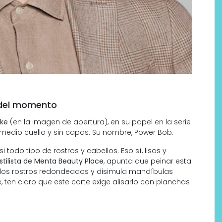
s del momento
Labeau Organic continúa
ke
(en la imagen de apertura), en su papel en la serie
a medio cuello y sin capas. Su nombre, Power Bob.
apostando por la cosmética
del bienestar
 todo tipo de rostros y cabellos. Eso sí, lisos y
stilista de Menta Beauty Place
, apunta que peinar esta
 los rostros redondeados y disimula mandíbulas
, ten claro que este corte exige alisarlo con planchas