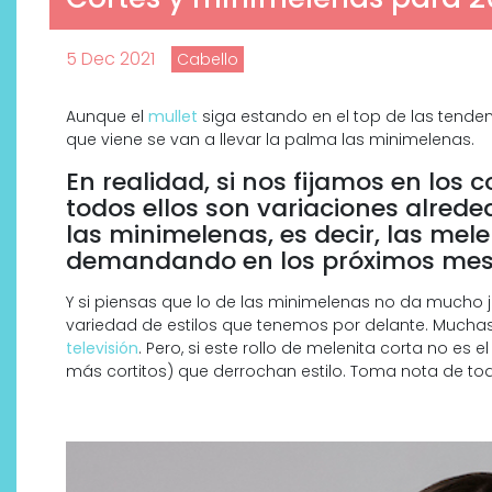
5 Dec 2021
Cabello
Aunque el
mullet
siga estando en el top de las tende
que viene se van a llevar la palma las minimelenas.
En realidad, si nos fijamos en lo
todos ellos son variaciones alreded
las minimelenas, es decir, las mel
demandando en los próximos mese
Y si piensas que lo de las minimelenas no da mucho j
variedad de estilos que tenemos por delante. Mucha
Descubre cómo la cosmética
televisión
. Pero, si este rollo de melenita corta no es
profesional va desde las
más cortitos) que derrochan estilo. Toma nota de to
cabinas a tu rutina diaria