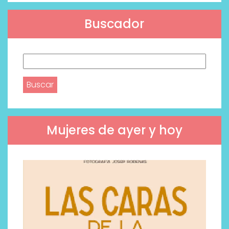
Buscador
Buscar:
Mujeres de ayer y hoy