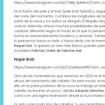
https://www.instagram.com/p/CWBj-2pMAUQ/?utm_s
Es la fusión del pixie y el bob (pixie bob hybrid) y, se
del corte del momento. Combina las longitudes de las
parte de la nuca y los lados se alargan. El flequillo 
rostros. Además, ofrece muchas posibilidades de pei
carácter diferente según el modo en el que lo peine
forma es tremendamente moderno y atrevido. Tambi
lo peinamos hacia un lado o hacia atrás con el mis
Raquel Saiz
. Si quieres un aire más fresco, puedes pei
la estilista
Felicitas Ordás de Felicitas Hair.
Nape Bob
https://www.instagram.com/p/CSQe6xHLA68/?utm_so
Otra de las minimelenas que veremos en 2022 es el N
altura del nacimiento del cabello. De este modo, al inc
ello, en la parte posterior de la nuca se trabaja un tr
cabello se levante un poco”, detalla
Eduardo Sánchez,
corta con una ligera inclinación desde la nuca hasta la
Es apto para todo tipo de cabellos, “y una grandísi