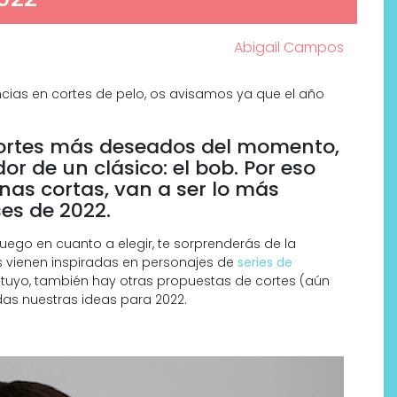
Abigail Campos
ncias en cortes de pelo, os avisamos ya que el año
s cortes más deseados del momento,
or de un clásico: el bob. Por eso
enas cortas, van a ser lo más
s de 2022.
uego en cuanto a elegir, te sorprenderás de la
s vienen inspiradas en personajes de
series de
Por qué los bálsamos de CBD
 el tuyo, también hay otras propuestas de cortes (aún
tópico se han convertido en
das nuestras ideas para 2022.
uno de los productos de
bienestar más buscados