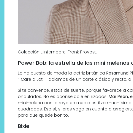
Colección L’Intemporel Frank Provost.
Power Bob: la estrella de las mini melena
¿Qué revelan las zapatillas
Lo ha puesto de moda la actriz británica
Rosamund Pi
‘I Care a Lot’. Hablamos de un corte clásico y recto, 
de Alexia Putellas para Nike
sobre la nueva era del
Si te convence, estás de suerte, porque favorece a casi
objeto-artista?
ondulados. No es aconsejable en rizados.
Mar Peón, e
minimelena con la raya en medio estiliza muchísimo
cuadradas. Eso sí, si eres vaga en cuanto a arreglarte
para que quede bonito.
Bixie