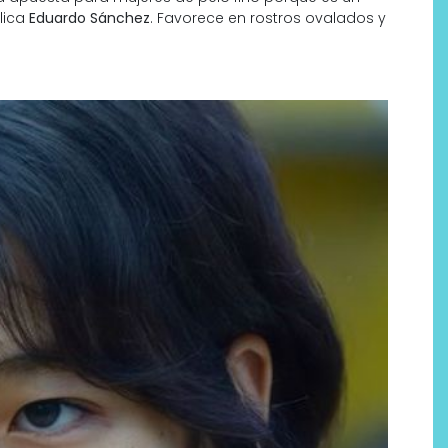
lica
Eduardo Sánchez
. Favorece en rostros ovalados y