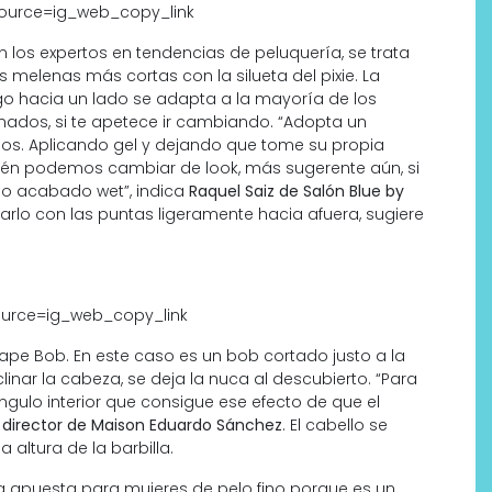
ource=ig_web_copy_link
gún los expertos en tendencias de peluquería, se trata
 melenas más cortas con la silueta del pixie. La
largo hacia un lado se adapta a la mayoría de los
nados, si te apetece ir cambiando. “Adopta un
mos. Aplicando gel y dejando que tome su propia
én podemos cambiar de look, más sugerente aún, si
mo acabado wet”, indica
Raquel Saiz de Salón Blue by
narlo con las puntas ligeramente hacia afuera, sugiere
urce=ig_web_copy_link
ape Bob. En este caso es un bob cortado justo a la
linar la cabeza, se deja la nuca al descubierto. “Para
iángulo interior que consigue ese efecto de que el
 director de Maison Eduardo Sánchez
. El cabello se
 altura de la barbilla.
ma apuesta para mujeres de pelo fino porque es un