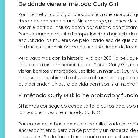
De dónde viene el método Curly Girl
Por internet circula alguna estadística que asegura q
rizado de manera natural. Sin embargo, muchas de el
sacarle partido, incluso optan por alisarlo con trat
Porque, durante mucho tiempo, los rizos han estad
escuchado las mujeres de pelo rizado eso de que con 
los bucles fueran sinónimo de ser una tirada de la vid
Pero vayamos con la historia. Allá por 2001, la peluqu
final a esta discriminación rizada. Y creó Curly Girl,
un 
vieran bonitos y marcados.
Escribió un manual (Curly G
¿Qué revelan las zapatillas
best seller. También dio al vuelta al mundo. Logró 
de Alexia Putellas para Nike
que defienden un estilo de vida con rizos. Y a mucha 
sobre la nueva era del
El método Curly Girl: lo he probado y funci
objeto-artista?
Si hemos conseguido despertarte la curiosidad, solo
lances a empezar el método Curly Girl.
Partamos de la base de que el cabello rizado es más 
encrespamiento, pérdida de patrón y un aspecto de e
descuides. Por lo tanto, buena parte de los esfuerzo