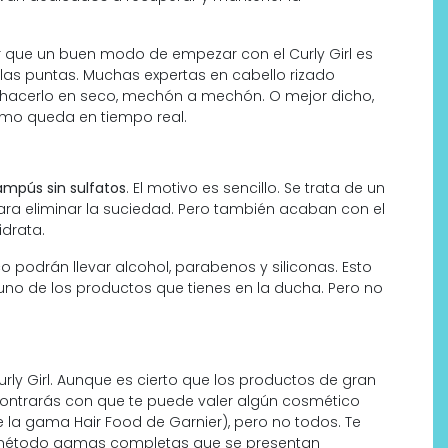
 que un buen modo de empezar con el Curly Girl es
r las puntas. Muchas expertas en cabello rizado
 hacerlo en seco, mechón a mechón. O mejor dicho,
cómo queda en tiempo real.
ampús sin sulfatos
. El motivo es sencillo. Se trata de un
para eliminar la suciedad. Pero también acaban con el
idrata.
 podrán llevar alcohol, parabenos y siliconas. Esto
uno de los productos que tienes en la ducha. Pero no
ly Girl. Aunque es cierto que los productos de gran
contrarás con que te puede valer algún cosmético
la gama Hair Food de Garnier), pero no todos. Te
 método gamas completas que se presentan