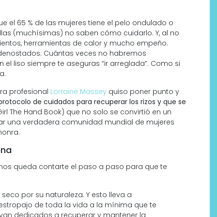
ue el 65 % de las mujeres tiene el pelo ondulado o
las (muchísimas) no saben cómo cuidarlo. Y, al no
amientos, herramientas de calor y mucho empeño.
o denostados. Cuántas veces no habremos
el liso siempre te aseguras “ir arreglada”. Como si
a.
era profesional
Lorraine Massey
quiso poner punto y
protocolo de cuidados para recuperar los rizos y que se
irl The Hand Book) que no solo se convirtió en un
Labeau Organic continúa
crear una verdadera comunidad mundial de mujeres
apostando por la cosmética
honra.
del bienestar
ona
 nos queda contarte el paso a paso para que te
seco por su naturaleza. Y esto lleva a
stropajo de toda la vida a la mínima que te
s van dedicados a recuperar y mantener la