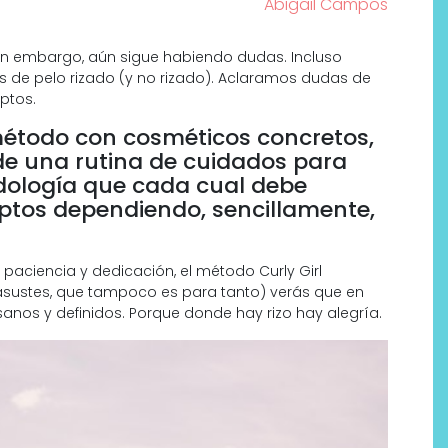
Abigail Campos
 Sin embargo, aún sigue habiendo dudas. Incluso
de pelo rizado (y no rizado). Aclaramos dudas de
ptos.
método con cosméticos concretos,
de una rutina de cuidados para
dología que cada cual debe
ptos dependiendo, sencillamente,
 paciencia y dedicación, el método Curly Girl
asustes, que tampoco es para tanto) verás que en
Por qué los bálsamos de CBD
sanos y definidos. Porque donde hay rizo hay alegría.
tópico se han convertido en
uno de los productos de
bienestar más buscados