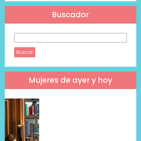
Buscador
Buscar:
Mujeres de ayer y hoy