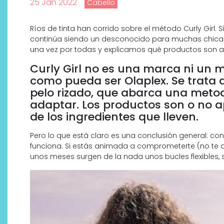
25 Jan 2022
Cabello
Ríos de tinta han corrido sobre el método Curly Girl.
continúa siendo un desconocido para muchas chicas 
una vez por todas y explicamos qué productos son a
Curly Girl no es una marca ni un 
como pueda ser Olaplex. Se trata 
pelo rizado, que abarca una meto
adaptar. Los productos son o no a
de los ingredientes que lleven.
Pero lo que está claro es una conclusión general: con
funciona. Si estás animada a comprometerte (no te 
Descubre cómo la cosmética
unos meses surgen de la nada unos bucles flexibles, 
profesional va desde las
cabinas a tu rutina diaria