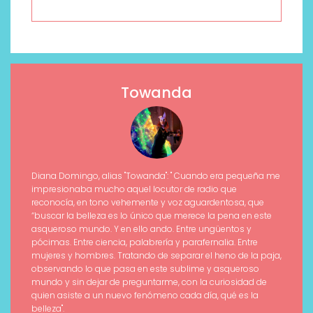
Towanda
Diana Domingo, alias "Towanda": " Cuando era pequeña me
impresionaba mucho aquel locutor de radio que
reconocía, en tono vehemente y voz aguardentosa, que
“buscar la belleza es lo único que merece la pena en este
asqueroso mundo. Y en ello ando. Entre ungüentos y
pócimas. Entre ciencia, palabrería y parafernalia. Entre
mujeres y hombres. Tratando de separar el heno de la paja,
observando lo que pasa en este sublime y asqueroso
mundo y sin dejar de preguntarme, con la curiosidad de
quien asiste a un nuevo fenómeno cada día, qué es la
belleza".