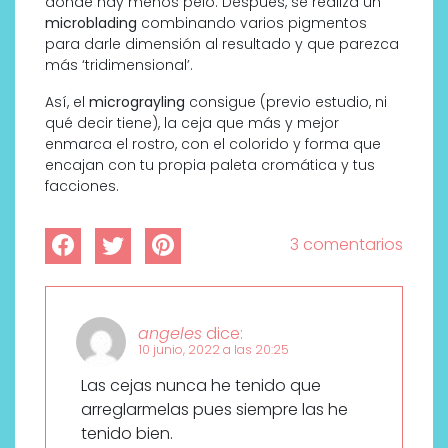
donde hay menos pelo. Después, se realiza un
microblading
combinando varios pigmentos
para darle dimensión al resultado y que parezca
más ‘tridimensional’.
Así, el
micrograyling
consigue (previo estudio, ni
qué decir tiene), la ceja que más y mejor
enmarca el rostro, con el colorido y forma que
encajan con tu propia paleta cromática y tus
facciones.
3 comentarios
angeles
dice:
10 junio, 2022 a las 20:25
Las cejas nunca he tenido que
arreglarmelas pues siempre las he
tenido bien.