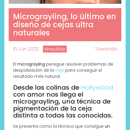
Micrograyling, lo último en
diseño de cejas ultra
naturales
10 Jun 2022
Towanda
Maquillaje
El
micrograyling
persigue resolver problemas de
despoblación de la
ceja
para conseguir el
resultado más natural.
Desde las colinas de
Hollywood
con amor nos llega el
micrograyling, una técnica de
pigmentación de la ceja
distinta a todas las conocidas.
Se presenta como la técnica que consigue
un