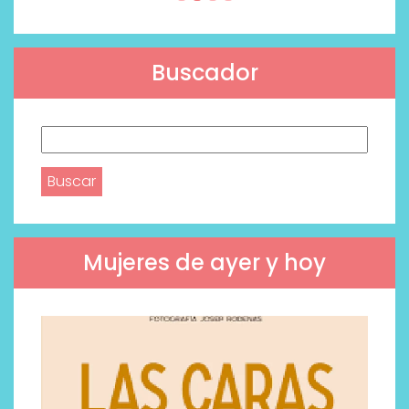
Buscador
Buscar:
Mujeres de ayer y hoy