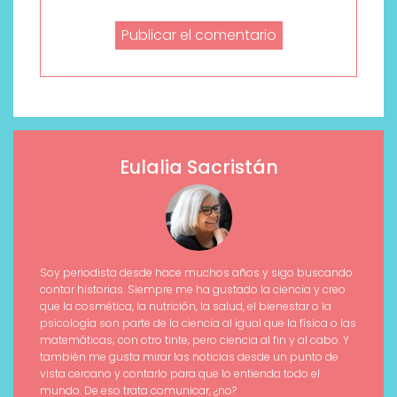
Eulalia Sacristán
Soy periodista desde hace muchos años y sigo buscando
contar historias. Siempre me ha gustado la ciencia y creo
que la cosmética, la nutrición, la salud, el bienestar o la
psicología son parte de la ciencia al igual que la física o las
matemáticas; con otro tinte, pero ciencia al fin y al cabo. Y
también me gusta mirar las noticias desde un punto de
vista cercano y contarlo para que lo entienda todo el
mundo. De eso trata comunicar, ¿no?