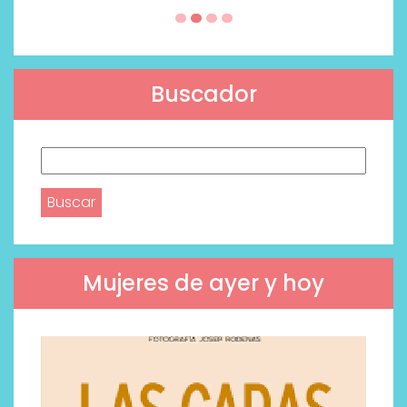
Buscador
Buscar:
Mujeres de ayer y hoy