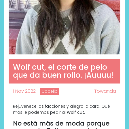
Wolf cut, el corte de pelo
que da buen rollo. ¡Auuuu!
1 Nov 2022
Towanda
Cabello
Rejuvenece las facciones y alegra la cara. Qué
más le podemos pedir al
Wolf cut
.
No está más de moda porque