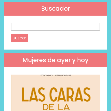
Buscador
Buscar:
Mujeres de ayer y hoy