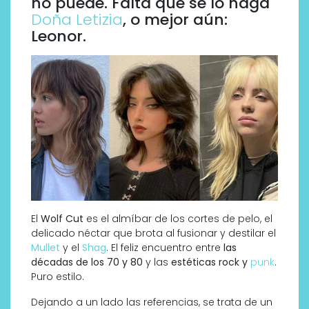
no puede. Falta que se lo haga
Doña Letizia
, o mejor aún:
Leonor.
El
Wolf Cut
es el almíbar de los cortes de pelo, el
delicado néctar que brota al fusionar y destilar el
Mullet
y el
Shag
. El feliz encuentro entre
las
décadas de los 70 y 80
y las
estéticas rock y
punk
.
Puro estilo.
Dejando a un lado las referencias, se trata de un