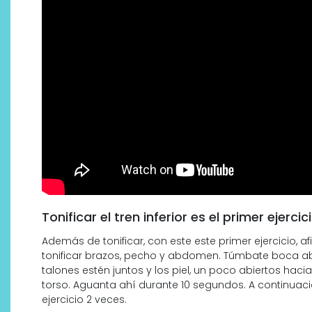
Tonificar el tren inferior es el primer ejer
Además de tonificar, con este este primer ejercicio, 
tonificar brazos, pecho y abdomen. Túmbate boca abaj
talones estén juntos y los piel, un poco abiertos hacia
torso. Aguanta ahí durante 10 segundos. A continuació
ejercicio 2 veces.