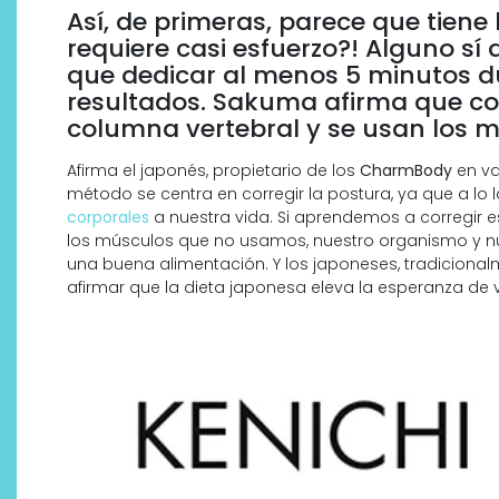
Así, de primeras, parece que tiene
requiere casi esfuerzo?! Alguno sí
que dedicar al menos 5 minutos du
resultados. Sakuma afirma que co
columna vertebral y se usan los
Afirma el japonés, propietario de los
CharmBody
en va
método se centra en corregir la postura, ya que a l
corporales
a nuestra vida. Si aprendemos a corregir
los músculos que no usamos, nuestro organismo y nue
una buena alimentación. Y los japoneses, tradicional
afirmar que la dieta japonesa eleva la esperanza de v
Descubre cómo la cosmética
profesional va desde las
cabinas a tu rutina diaria