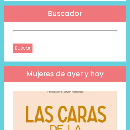
Buscador
Buscar:
Mujeres de ayer y hoy