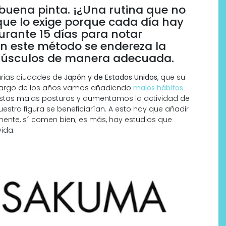
 buena pinta. ¡¿Una rutina que no
 que lo exige porque cada día hay
rante 15 días para notar
n este método se endereza la
 músculos de manera adecuada.
rias ciudades de
Japón y de Estados Unidos
, que su
o largo de los años vamos añadiendo
malos hábitos
 estas malas posturas y aumentamos la actividad de
stra figura se beneficiarían. A esto hay que añadir
mente, sí comen bien; es más, hay estudios que
ida.
Por qué los bálsamos de CBD
tópico se han convertido en
uno de los productos de
bienestar más buscados