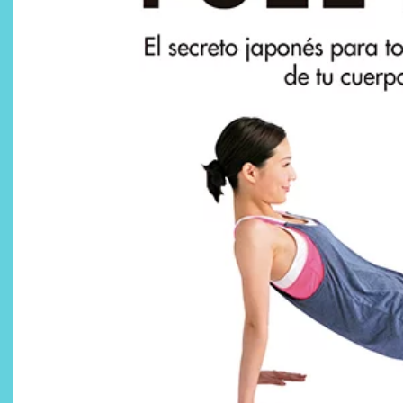
¿Qué revelan las zapatillas
de Alexia Putellas para Nike
sobre la nueva era del
objeto-artista?