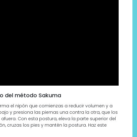
cicio del método Sakuma
afirma el nipón que comienzas a reducir volumen y a
o y presiona las piernas una contra la otra, que los
 afuera. Con esta postura, eleva la parte superior del
n, cruzas los pies y mantén la postura. Haz este