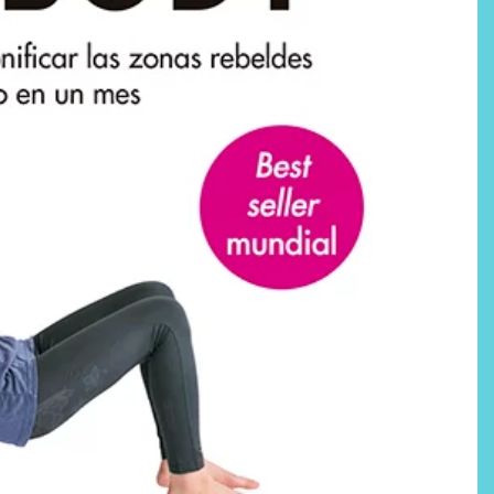
Labeau Organic continúa
apostando por la cosmética
del bienestar