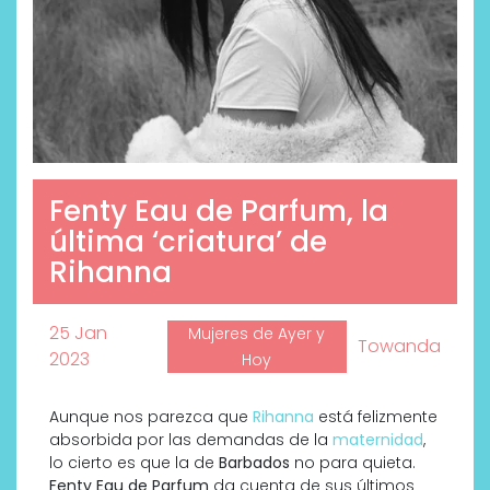
Fenty Eau de Parfum, la
última ‘criatura’ de
Rihanna
25 Jan
Mujeres de Ayer y
Towanda
2023
Hoy
Aunque nos parezca que
Rihanna
está felizmente
absorbida por las demandas de la
maternidad
,
lo cierto es que la de
Barbados
no para quieta.
Fenty Eau de Parfum
da cuenta de sus últimos