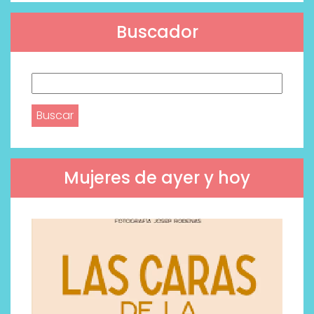
Buscador
Buscar:
Mujeres de ayer y hoy