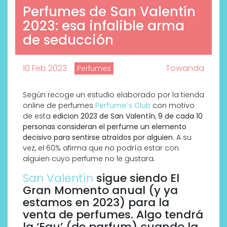
Perfumes de San Valentín
2023: esa infalible arma
de seducción
10 Feb 2023
Towanda
Perfumes
Según recoge un estudio elaborado por la tienda
online de perfumes
Perfume´s Club
con motivo
de esta
edicion 2023 de San Valentín
,
9 de cada 10
personas consideran el perfume un elemento
decisivo para sentirse atraídos por alguien
. A su
vez, el 60% afirma que no podría estar con
alguien cuyo perfume no le gustara.
San Valentín
sigue siendo El
Gran Momento anual (y ya
estamos en 2023) para la
venta de perfumes. Algo tendrá
la ‘Eau’ (de parfum) cuando la