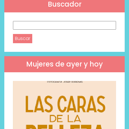
Buscador
Buscar:
Mujeres de ayer y hoy