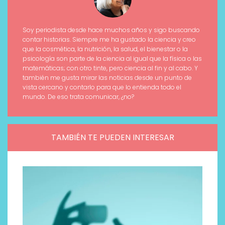
Soy periodista desde hace muchos años y sigo buscando
contar historias. Siempre me ha gustado la ciencia y creo
que la cosmética, la nutrición, la salud, el bienestar o la
psicología son parte de la ciencia al igual que la física o las
matemáticas; con otro tinte, pero ciencia al fin y al cabo. Y
también me gusta mirar las noticias desde un punto de
vista cercano y contarlo para que lo entienda todo el
mundo. De eso trata comunicar, ¿no?
TAMBIÉN TE PUEDEN INTERESAR