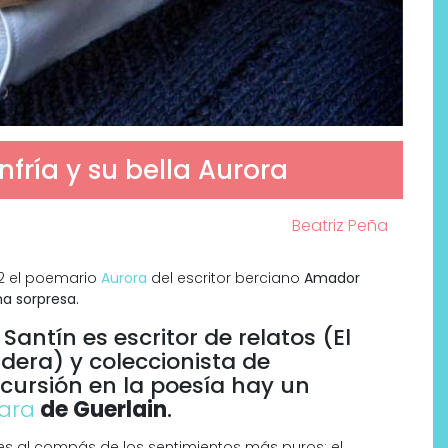
fría y su bella Aurora
Beatriz Peña
2 el poemario
Aurora
del escritor berciano
Amador
na sorpresa.
Por qué los bálsamos de CBD
tópico se han convertido en
ntín es escritor de relatos (El
uno de los productos de
adera) y coleccionista de
bienestar más buscados
ncursión en la poesía hay un
ara
de Guerlain
.
es al compás de los sentimientos más puros: el