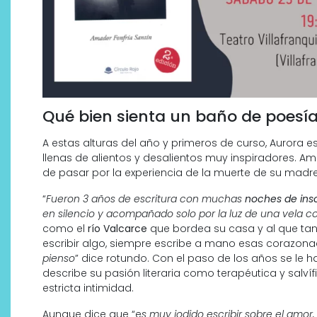
Qué bien sienta un baño de poesí
A estas alturas del año y primeros de curso, Aurora 
llenas de alientos y desalientos muy inspiradores. 
¿Qué revelan las zapatillas
de pasar por la experiencia de la muerte de su madre
de Alexia Putellas para Nike
“
Fueron 3 años de escritura con muchas
noches de ins
sobre la nueva era del
en silencio y acompañado solo por la luz de una vela co
objeto-artista?
como el
río Valcarce
que bordea su casa y al que tant
escribir algo, siempre escribe a mano esas corazona
pienso
” dice rotundo. Con el paso de los años se le ha
describe su pasión literaria como terapéutica y salv
estricta intimidad.
Aunque dice que “e
s muy jodido escribir sobre el amor,