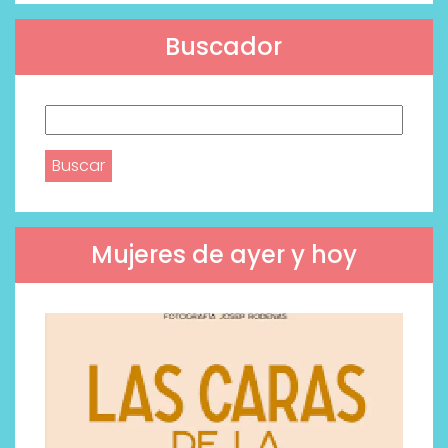
Buscador
Buscar:
Mujeres de ayer y hoy