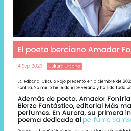
El poeta berciano Amador Fon
4 Sep 2023
Cultura Urbana
La editorial
Círculo Rojo
presentó en diciembre de 202
Fonfría. Yo me lo he leído este verano y ha sido toda u
Descubre cómo la cosmética
profesional va desde las
Además de poeta, Amador Fonfría Sa
cabinas a tu rutina diaria
Bierzo Fantástico, editorial Más m
perfumes. En Aurora, su primera i
poema dedicado
al
perfume
Sams
Porque la
España Vacíada
late desde las profundidad