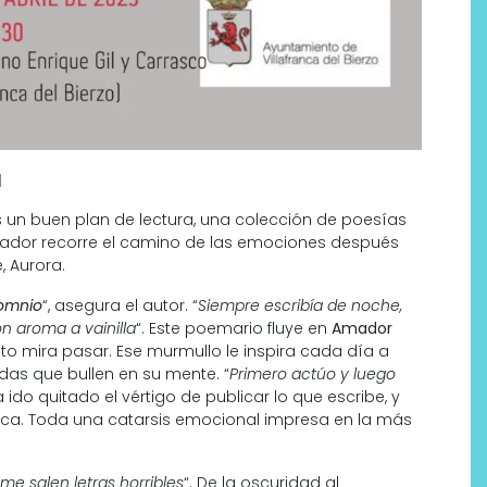
a
es un buen plan de lectura, una colección de poesías
Amador recorre el camino de las emociones después
Labeau Organic continúa
, Aurora.
apostando por la cosmética
omnio
“, asegura el autor. “
Siempre escribía de noche,
del bienestar
n aroma a vainilla
“. Este poemario fluye en
Amador
o mira pasar. Ese murmullo le inspira cada día a
das que bullen en su mente. “
Primero actúo y luego
 ido quitado el vértigo de publicar lo que escribe, y
ífica. Toda una catarsis emocional impresa en la más
 me salen letras horribles
“. De la oscuridad al