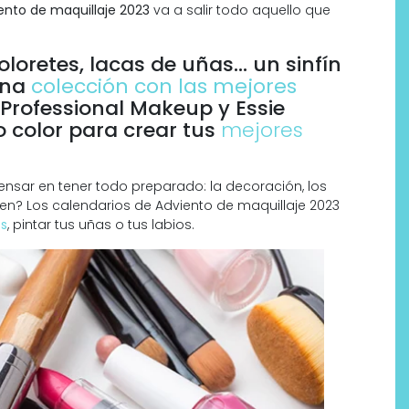
ento de maquillaje 2023
va a salir todo aquello que
coloretes, lacas de uñas… un sinfín
una
colección con las mejores
 Professional Makeup y Essie
 color para crear tus
mejores
ensar en tener todo preparado: la decoración, los
gen? Los calendarios de Adviento de maquillaje 2023
os
, pintar tus uñas o tus labios.
Por qué los bálsamos de CBD
tópico se han convertido en
uno de los productos de
bienestar más buscados