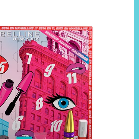
Reinas infieles: 12 mujeres
víctimas de la leyenda negra
y juzgadas por la misogínia
de los que escriben la
historia