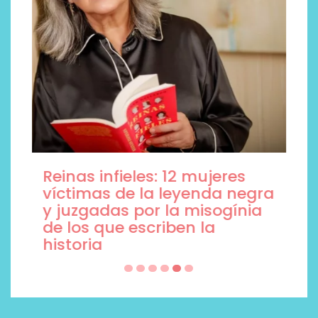
¿Qué revelan las zapatillas
de Alexia Putellas para Nike
sobre la nueva era del
objeto-artista?