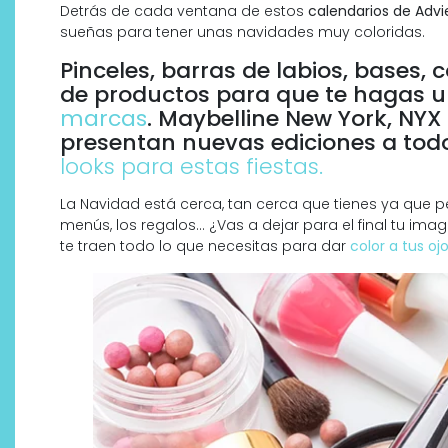
Detrás de cada ventana de estos
calendarios de Advi
sueñas para tener unas navidades muy coloridas.
Pinceles, barras de labios, bases, 
de productos para que te hagas 
marcas
. Maybelline New York, NYX
presentan nuevas ediciones a todo
looks para estas fiestas.
La Navidad está cerca, tan cerca que tienes ya que p
menús, los regalos… ¿Vas a dejar para el final tu ima
te traen todo lo que necesitas para dar
color a tus oj
Descubre cómo la cosmética
profesional va desde las
cabinas a tu rutina diaria