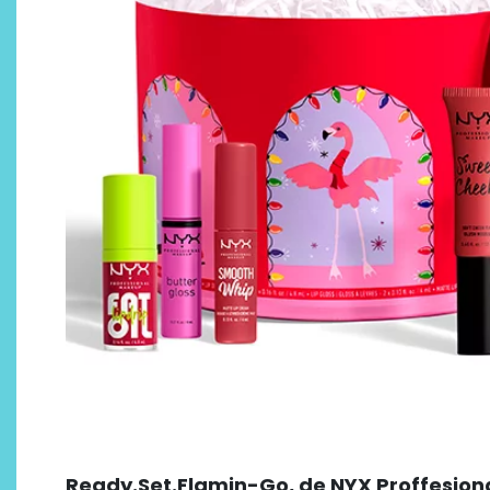
Ready.Set.Flamin-Go, de NYX Proffesion