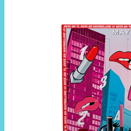
El amor en los tiempos de las
apps de citas y los
encuentros sentimentales
con sentido