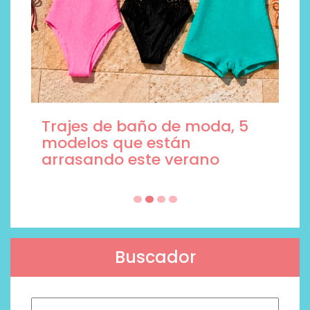
Trajes de baño de moda, 5
modelos que están
arrasando este verano
Buscador
Buscar: