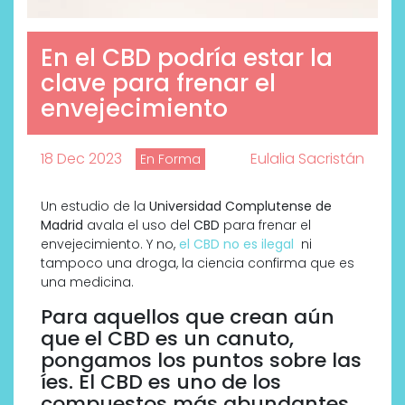
En el CBD podría estar la
clave para frenar el
envejecimiento
18 Dec 2023
Eulalia Sacristán
En Forma
Un estudio de la
Universidad Complutense de
Madrid
avala el uso del
CBD
para frenar el
envejecimiento. Y no,
el CBD no es ilegal
ni
tampoco una droga, la ciencia confirma que es
una medicina.
Para aquellos que crean aún
que el CBD es un canuto,
pongamos los puntos sobre las
íes. El CBD es uno de los
compuestos más abundantes