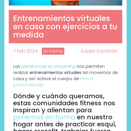
Entrenamientos virtuales
en casa con ejercicios a tu
medida
7 Feb 2024
Eulalia Sacristán
En Forma
Las
p
lataformas en streaming
nos permiten
realizar
entrenamientos virtuales
sin movernos de
casa y así activar el cuerpo de
forma
personalizada.
Dónde y cuándo queramos,
estas comunidades fitness nos
inspiran y alientan para
ponernos en forma
en nuestro
hogar antes de practicar esquí,