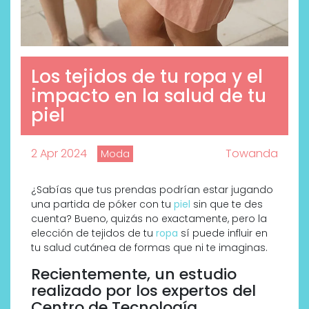
Los tejidos de tu ropa y el
impacto en la salud de tu
piel
2 Apr 2024
Towanda
Moda
¿Sabías que tus prendas podrían estar jugando
una partida de póker con tu
piel
sin que te des
cuenta? Bueno, quizás no exactamente, pero la
elección de tejidos de tu
ropa
sí puede influir en
tu salud cutánea de formas que ni te imaginas.
Recientemente, un estudio
realizado por los expertos del
Centro de Tecnología