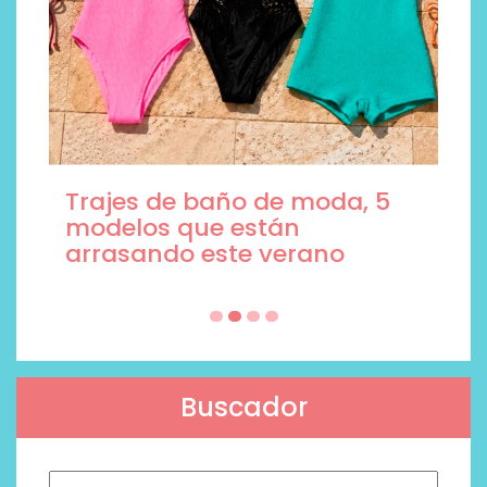
Trajes de baño de moda, 5
modelos que están
arrasando este verano
Buscador
Buscar: