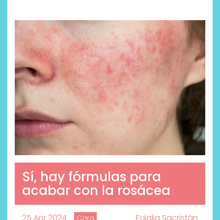
Sí, hay fórmulas para
acabar con la rosácea
25 Apr 2024
Eulalia Sacristán
Cara