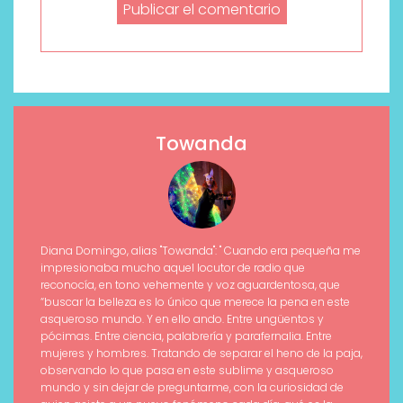
Towanda
Diana Domingo, alias "Towanda": " Cuando era pequeña me
impresionaba mucho aquel locutor de radio que
reconocía, en tono vehemente y voz aguardentosa, que
“buscar la belleza es lo único que merece la pena en este
asqueroso mundo. Y en ello ando. Entre ungüentos y
pócimas. Entre ciencia, palabrería y parafernalia. Entre
mujeres y hombres. Tratando de separar el heno de la paja,
observando lo que pasa en este sublime y asqueroso
mundo y sin dejar de preguntarme, con la curiosidad de