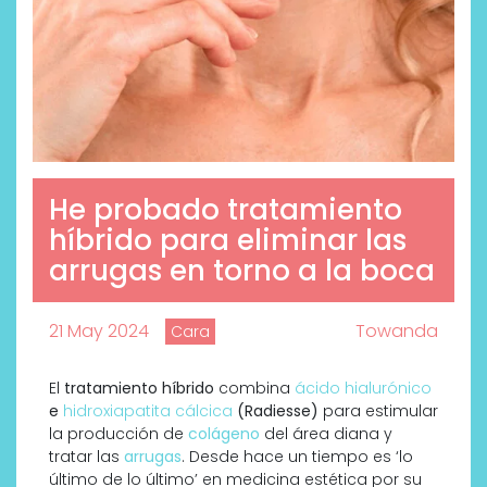
He probado tratamiento
híbrido para eliminar las
arrugas en torno a la boca
21 May 2024
Towanda
Cara
El
tratamiento híbrido
combina
ácido hialurónico
e
hidroxiapatita cálcica
(Radiesse)
para estimular
la producción de
colágeno
del área diana y
tratar las
arrugas
. Desde hace un tiempo es ‘lo
último de lo último’ en medicina estética por su