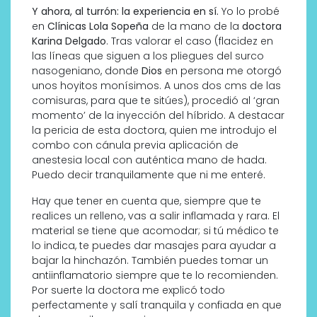
Y ahora, al turrón: la experiencia en sí.
Yo lo probé
en
Clínicas Lola Sopeña
de la mano de la
doctora
Karina Delgado
. Tras valorar el caso (flacidez en
las líneas que siguen a los pliegues del surco
nasogeniano, donde
Dios
en persona me otorgó
unos hoyitos monísimos. A unos dos cms de las
comisuras, para que te sitúes), procedió al ‘gran
momento’ de la inyección del híbrido. A destacar
la pericia de esta doctora, quien me introdujo el
combo con cánula previa aplicación de
anestesia local con auténtica mano de hada.
Puedo decir tranquilamente que ni me enteré.
Hay que tener en cuenta que, siempre que te
realices un relleno, vas a salir inflamada y rara. El
material se tiene que acomodar; si tú médico te
lo indica, te puedes dar masajes para ayudar a
bajar la hinchazón. También puedes tomar un
antiinflamatorio siempre que te lo recomienden.
Por suerte la doctora me explicó todo
perfectamente y salí tranquila y confiada en que