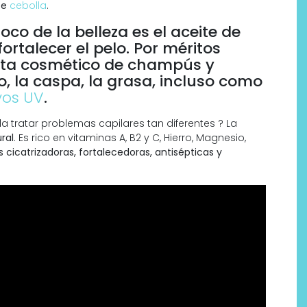
nte
cebolla
.
oco de la belleza es el aceite de
rtalecer el pelo. Por méritos
ista cosmético de champús y
o, la caspa, la grasa, incluso como
yos UV
.
 tratar problemas capilares tan diferentes ? La
ral
. Es rico en vitaminas A, B2 y C, Hierro, Magnesio,
 cicatrizadoras, fortalecedoras, antisépticas y
Por qué los bálsamos de CBD
tópico se han convertido en
uno de los productos de
bienestar más buscados