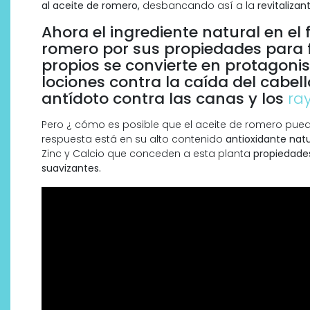
al aceite de romero,
desbancando así a la
revitaliza
Ahora el ingrediente natural en el f
romero por sus propiedades para fo
propios se convierte en protagon
lociones contra la caída del cabell
antídoto contra las canas y los
ra
Pero ¿ cómo es posible que el aceite de romero pueda
respuesta está en su alto contenido
antioxidante natu
Zinc y Calcio que conceden a esta planta
propiedades
suavizantes.
Descubre cómo la cosmética
profesional va desde las
cabinas a tu rutina diaria