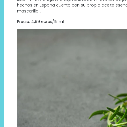
hechos en España cuenta con su propio aceite esenci
mascarilla…
Precio: 4,99 euros/15 ml.
¿Qué revelan las zapatillas
de Alexia Putellas para Nike
sobre la nueva era del
objeto-artista?