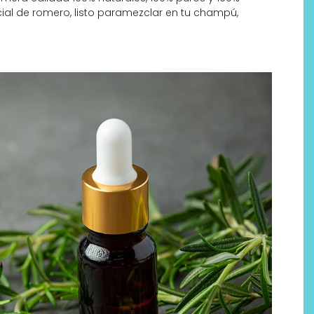
al de romero, listo paramezclar en tu champú,
Labeau Organic continúa
apostando por la cosmética
del bienestar