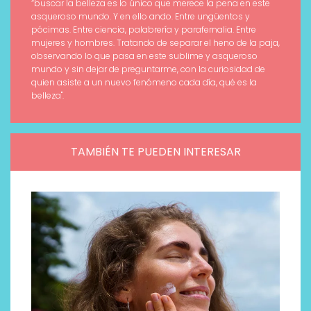
“buscar la belleza es lo único que merece la pena en este
asqueroso mundo. Y en ello ando. Entre ungüentos y
pócimas. Entre ciencia, palabrería y parafernalia. Entre
mujeres y hombres. Tratando de separar el heno de la paja,
observando lo que pasa en este sublime y asqueroso
mundo y sin dejar de preguntarme, con la curiosidad de
quien asiste a un nuevo fenómeno cada día, qué es la
belleza".
TAMBIÉN TE PUEDEN INTERESAR