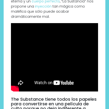
eterna y un
cuerpo perfecto
, “La Sustancia” nos
propone una
inyección
tan mágica como
maléfica que sólo puede acabar
dramáticamente mal.
The Substance tiene todos los papeles
para convertirse en una película de
culto porque no deja indiferente a