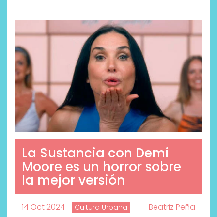
La Sustancia con Demi
Moore es un horror sobre
la mejor versión
14 Oct 2024
Beatriz Peña
Cultura Urbana