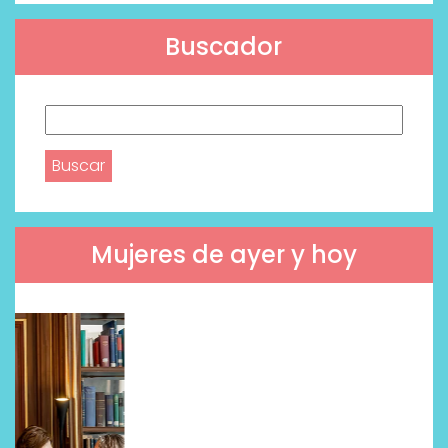
Buscador
Buscar:
Mujeres de ayer y hoy