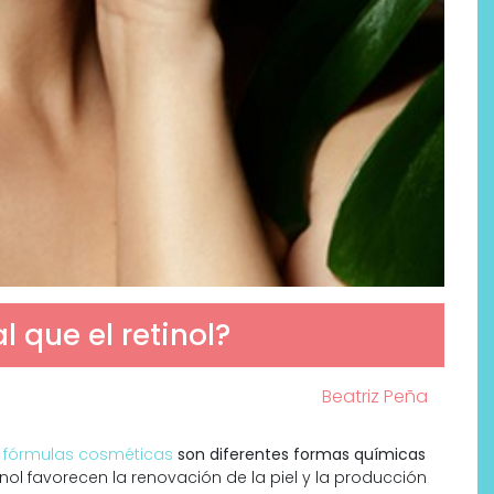
l que el retinol?
Por qué los bálsamos de CBD
tópico se han convertido en
uno de los productos de
Beatriz Peña
bienestar más buscados
s
fórmulas cosméticas
son diferentes formas químicas
inol favorecen la renovación de la piel y la producción