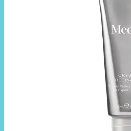
¿Qué revelan las zapatillas
de Alexia Putellas para Nike
sobre la nueva era del
objeto-artista?