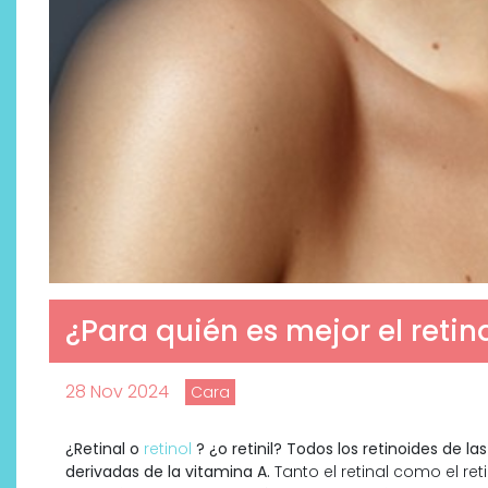
¿Para quién es mejor el retina
Descubre cómo la cosmética
profesional va desde las
cabinas a tu rutina diaria
28 Nov 2024
Cara
¿Retinal o
retinol
? ¿o retinil? Todos los retinoides de la
derivadas de la vitamina A.
Tanto el retinal como el ret