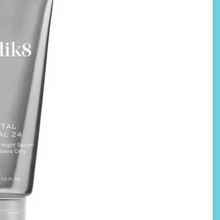
Labeau Organic continúa
apostando por la cosmética
del bienestar