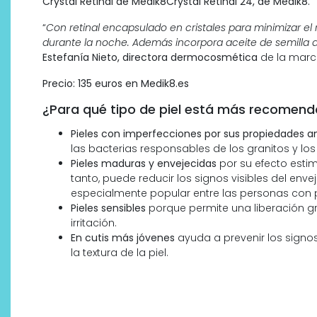
Crystal Retinal de Medik8Crystal Retinal 24, de Medik8.
“
Con retinal encapsulado en cristales para minimizar el 
durante la noche. Además incorpora aceite de semilla 
Estefanía Nieto, directora dermocosmética
de la marc
Precio: 135 euros en Medik8.es
¿Para qué tipo de piel está más recomendad
Pieles con imperfecciones por sus propiedades an
las bacterias responsables de los granitos y lo
Pieles maduras y envejecidas
por su efecto estim
tanto, puede reducir los signos visibles del en
especialmente popular entre las personas con
Pieles sensibles
porque permite una liberación gra
irritación.
En cutis más jóvenes
ayuda a prevenir los signos 
la textura de la piel.